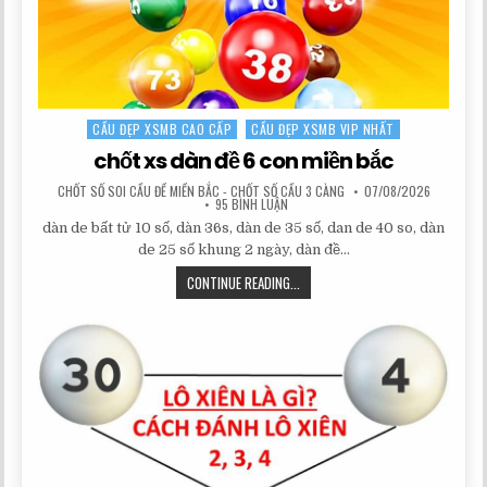
CẦU ĐẸP XSMB CAO CẤP
CẦU ĐẸP XSMB VIP NHẤT
Posted
in
chốt xs dàn đề 6 con miền bắc
AUTHOR:
PUBLISHED
CHỐT SỐ SOI CẦU ĐỀ MIỀN BẮC - CHỐT SỐ CẦU 3 CÀNG
07/08/2026
Ở
DATE:
95 BÌNH LUẬN
CHỐT
dàn de bất tử 10 số, dàn 36s, dàn de 35 số, dan de 40 so, dàn
XS
DÀN
de 25 số khung 2 ngày, dàn đề…
ĐỀ
6
CHỐT
CONTINUE READING...
CON
MIỀN
XS
BẮC
DÀN
ĐỀ
6
CON
MIỀN
BẮC