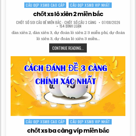
CẦU ĐẸP XSMB CAO CẤP
CẦU ĐẸP XSMB VIP NHẤT
Posted
in
chốt xs lô xiên 2 miền bắc
AUTHOR:
PUBLISHED
CHỐT SỐ SOI CẦU ĐỀ MIỀN BẮC - CHỐT SỐ CẦU 3 CÀNG
07/08/2026
Ở
DATE:
154 BÌNH LUẬN
CHỐT
dàn xiên 2, dàn xiên 3, dự đoán lô xiên 2 3 miễn phí, dự đoán
XS
LÔ
lô xiên 3, dự đoán lô xiên 3 miền…
XIÊN
2
CHỐT
CONTINUE READING...
MIỀN
BẮC
XS
LÔ
XIÊN
2
MIỀN
BẮC
CẦU ĐẸP XSMB CAO CẤP
CẦU ĐẸP XSMB VIP NHẤT
Posted
in
chốt xs ba càng víp miền bắc