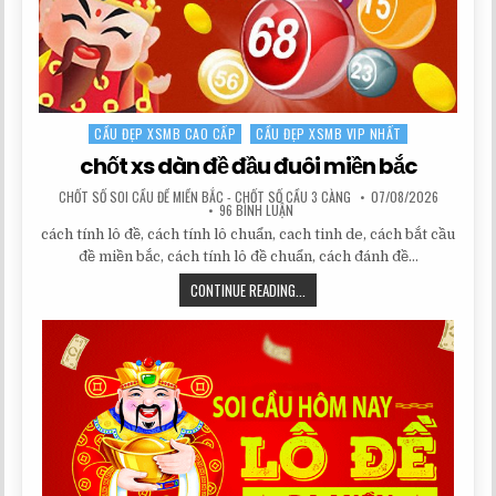
CẦU ĐẸP XSMB CAO CẤP
CẦU ĐẸP XSMB VIP NHẤT
Posted
in
chốt xs dàn đề đầu đuôi miền bắc
AUTHOR:
PUBLISHED
CHỐT SỐ SOI CẦU ĐỀ MIỀN BẮC - CHỐT SỐ CẦU 3 CÀNG
07/08/2026
Ở
DATE:
96 BÌNH LUẬN
CHỐT
cách tính lô đề, cách tính lô chuẩn, cach tinh de, cách bắt cầu
XS
DÀN
đề miền bắc, cách tính lô đề chuẩn, cách đánh đề…
ĐỀ
ĐẦU
CHỐT
CONTINUE READING...
ĐUÔI
MIỀN
XS
BẮC
DÀN
ĐỀ
ĐẦU
ĐUÔI
MIỀN
BẮC