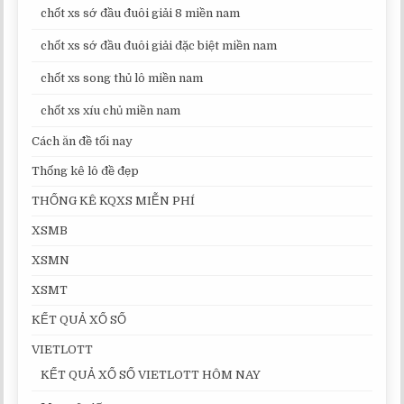
chốt xs sớ đầu đuôi giải 8 miền nam
chốt xs sớ đầu đuôi giải đặc biệt miền nam
chốt xs song thủ lô miền nam
chốt xs xíu chủ miền nam
Cách ăn đề tối nay
Thống kê lô đề đẹp
THỐNG KÊ KQXS MIỄN PHÍ
XSMB
XSMN
XSMT
KẾT QUẢ XỔ SỐ
VIETLOTT
KẾT QUẢ XỔ SỐ VIETLOTT HÔM NAY