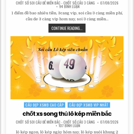
AUTHOR:
PUBLISHED
CHỐT SỐ SOI CẦU ĐỀ MIỀN BẮC - CHỐT SỐ CẦU 3 CÀNG
07/08/2026
Ở
DATE:
94 BÌNH LUẬN
CHỐT
1 điểm đề bao nhiêu tiền, 3cang vip, soi cầu 3 càng miền phí,
XS
BA
cầu de 3 càng vip hom nay, soi 3 càng miền…
CÀNG
VÍP
CHỐT
CONTINUE READING...
MIỀN
BẮC
XS
BA
CÀNG
VÍP
MIỀN
BẮC
CẦU ĐẸP XSMB CAO CẤP
CẦU ĐẸP XSMB VIP NHẤT
Posted
in
chốt xs song thủ lô kép miền bắc
AUTHOR:
PUBLISHED
CHỐT SỐ SOI CẦU ĐỀ MIỀN BẮC - CHỐT SỐ CẦU 3 CÀNG
07/08/2026
Ở
DATE:
107 BÌNH LUẬN
CHỐT
lô kép ngon, lô kép ngày hôm nay, lô kép nuôi khung 2
XS