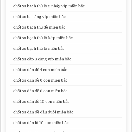
chốt xs bạch thủ lô 2 nháy víp miền bắc
chốt xs ba càng víp miền bắc
chốt xs bạch thủ đề miền bắc
chốt xs bạch thủ lô kép miền bắc
chốt xs bạch thủ lô miền bắc
chốt xs cặp 3 càng víp miền bắc
chốt xs dàn đề 4 con miền bắc
chốt xs dàn đề 6 con miền bắc
chốt xs dàn đề 8 con miền bắc
chốt xs dàn đề 10 con miền bắc
chốt xs dàn đề đầu đuôi miền bắc
chốt xs dàn lô 10 con miền bắc