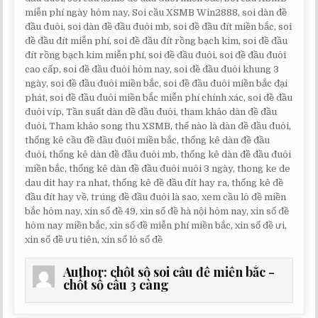
miễn phí ngày hôm nay
,
Soi cầu XSMB Win2888
,
soi dàn đề
đầu đuôi
,
soi dàn đề đầu đuôi mb
,
soi đề đầu đít miền bắc
,
soi
đề đầu đít miễn phí
,
soi đề đầu đít rồng bạch kim
,
soi đề đầu
đít rồng bạch kim miễn phí
,
soi đề đầu đuôi
,
soi đề đầu đuôi
cao cấp
,
soi đề đầu đuôi hôm nay
,
soi đề đầu đuôi khung 3
ngày
,
soi đề đầu đuôi miền bắc
,
soi đề đầu đuôi miền bắc đại
phát
,
soi đề đầu đuôi miền bắc miễn phí chính xác
,
soi đề đầu
đuôi víp
,
Tần suất dàn đề đầu đuôi
,
tham khảo dàn đề đầu
đuôi
,
Tham khảo song thu XSMB
,
thế nào là dàn đề đầu đuôi
,
thống kê cầu đề đầu đuôi miền bắc
,
thống kê dàn đề đầu
đuôi
,
thống kê dàn đề đầu đuôi mb
,
thống kê dàn đề đầu đuôi
miền bắc
,
thống kê dàn đề đầu đuôi nuôi 3 ngày
,
thong ke de
dau dit hay ra nhat
,
thống kê đề đầu đít hay ra
,
thống kê đề
đầu đít hay về
,
trúng đề đầu đuôi là sao
,
xem cầu lô đề miền
bắc hôm nay
,
xin số đề 49
,
xin số đề hà nội hôm nay
,
xin số đề
hôm nay miền bắc
,
xin số đề miễn phí miền bắc
,
xin số đề ưi
,
xin số đề ưu tiên
,
xin số lô số đề
Author:
chốt số soi cầu đề miền bắc -
chốt số cầu 3 càng