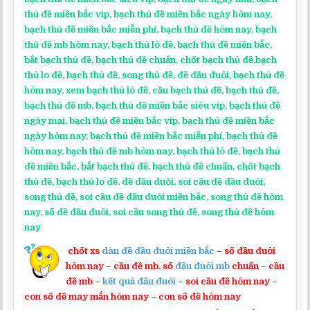
thủ đề miền bắc vip, bạch thủ đề miền bắc ngày hôm nay,
bạch thủ đề miền bắc miễn phí, bạch thủ đề hôm nay, bạch
thủ đề mb hôm nay, bạch thủ lô đề, bạch thủ đề miền bắc,
bắt bạch thủ đề, bạch thủ đề chuẩn, chốt bạch thủ đề,bạch
thủ lo đề, bạch thủ đề, song thủ đề, đề đầu đuôi, bạch thủ đề
hôm nay, xem bạch thủ lô đề, cầu bạch thủ đề, bạch thủ đề,
bạch thủ đề mb, bạch thủ đề miền bắc siêu vip, bạch thủ đề
ngày mai, bạch thủ đề miền bắc vip, bạch thủ đề miền bắc
ngày hôm nay, bạch thủ đề miền bắc miễn phí, bạch thủ đề
hôm nay, bạch thủ đề mb hôm nay, bạch thủ lô đề, bạch thủ
đề miền bắc, bắt bạch thủ đề, bạch thủ đề chuẩn, chốt bạch
thủ đề, bạch thủ lo đề, đề đầu đuôi, soi cầu đề đầu đuôi,
song thủ đề, soi cầu đề đầu đuôi miền bắc, song thủ đề hôm
nay, số đề đầu đuôi, soi cầu song thủ đề, song thủ đề hôm
nay
chốt xs
dàn đề đầu đuôi miền bắc
– số đầu đuôi
hôm nay – cầu đề mb. số
đầu đuôi mb
chuẩn – cầu
đề mb –
kết quả đầu đuôi
– soi cầu đề hôm nay –
con số đề may mắn hôm nay – con số đề hôm nay