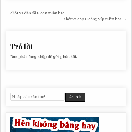
Điều
← chốt xs dàn đề 8 con miền bắc
hướng
chốt xs cặp 3 càng víp miền bắc →
bài
viết
Trả lời
Bạn phải
đăng nhập
để gửi phản hồi.
Search