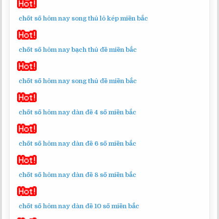
chốt số hôm nay song thủ lô kép miền bắc
chốt số hôm nay bạch thủ đề miền bắc
chốt số hôm nay song thủ đề miền bắc
chốt số hôm nay dàn đề 4 số miền bắc
chốt số hôm nay dàn đề 6 số miền bắc
chốt số hôm nay dàn đề 8 số miền bắc
chốt số hôm nay dàn đề 10 số miền bắc