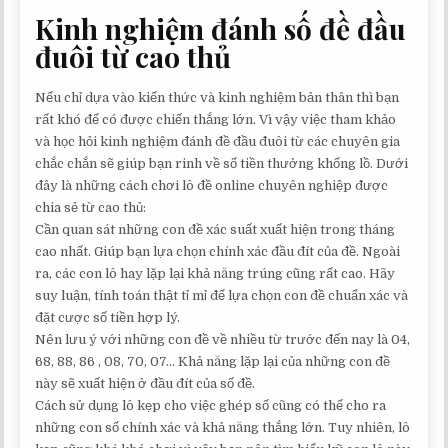
Kinh nghiệm đánh số đề đầu
đuôi từ cao thủ
Nếu chỉ dựa vào kiến thức và kinh nghiệm bản thân thì bạn
rất khó để có được chiến thắng lớn. Vì vậy việc tham khảo
và học hỏi kinh nghiệm đánh đề đầu đuôi từ các chuyên gia
chắc chắn sẽ giúp bạn rinh về số tiền thưởng khổng lồ. Dưới
đây là những cách chơi lô đề online chuyên nghiệp được
chia sẻ từ cao thủ:
Cần quan sát những con đề xác suất xuất hiện trong tháng
cao nhất. Giúp bạn lựa chọn chính xác đầu đít của đề. Ngoài
ra, các con lô hay lặp lại khả năng trúng cũng rất cao. Hãy
suy luận, tính toán thật tỉ mỉ để lựa chọn con đề chuẩn xác và
đặt cược số tiền hợp lý.
Nên lưu ý với những con đề về nhiều từ trước đến nay là 04,
68, 88, 86 , 08, 70, 07… Khả năng lặp lại của những con đề
này sẽ xuất hiện ở đầu đít của số đề.
Cách sử dụng lô kẹp cho việc ghép số cũng có thể cho ra
những con số chính xác và khả năng thắng lớn. Tuy nhiên, lô