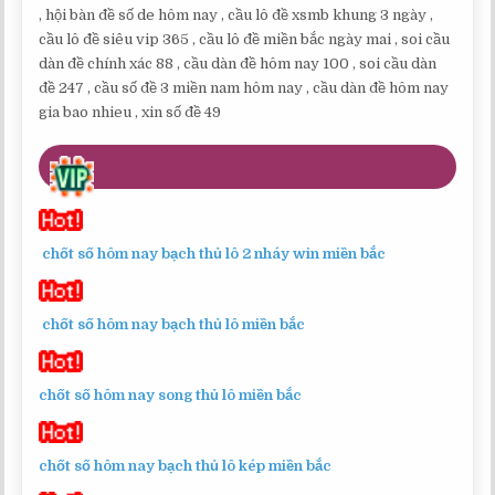
, hội bàn đề số de hôm nay , cầu lô đề xsmb khung 3 ngày ,
cầu lô đề siêu vip 365 , cầu lô đề miền bắc ngày mai , soi cầu
dàn đề chính xác 88 , cầu dàn đề hôm nay 100 , soi cầu dàn
đề 247 , cầu số đề 3 miền nam hôm nay , cầu dàn đề hôm nay
gia bao nhieu , xin số đề 49
cầu hôm nay xs miền bắc siêu cấp
chốt số hôm nay bạch thủ lô 2 nháy win miền bắc
chốt số hôm nay bạch thủ lô miền bắc
chốt số hôm nay song thủ lô miền bắc
chốt số hôm nay bạch thủ lô kép miền bắc