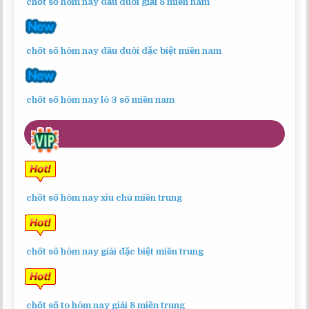
chốt số hôm nay đầu đuôi giải 8 miền nam
chốt số hôm nay đầu đuôi đặc biệt miền nam
chốt số hôm nay lô 3 số miền nam
chốt số hôm nay xs miền trung
chốt số hôm nay xỉu chủ miền trung
chốt số hôm nay giải đặc biệt miền trung
chốt số to hôm nay giải 8 miền trung