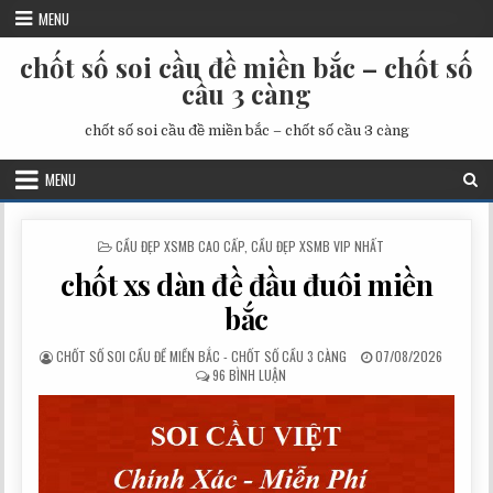
Skip
MENU
to
content
chốt số soi cầu đề miền bắc – chốt số
cầu 3 càng
chốt số soi cầu đề miền bắc – chốt số cầu 3 càng
MENU
POSTED
CẦU ĐẸP XSMB CAO CẤP
,
CẦU ĐẸP XSMB VIP NHẤT
IN
chốt xs dàn đề đầu đuôi miền
bắc
AUTHOR:
PUBLISHED
CHỐT SỐ SOI CẦU ĐỀ MIỀN BẮC - CHỐT SỐ CẦU 3 CÀNG
07/08/2026
Ở
DATE:
96 BÌNH LUẬN
CHỐT
XS
DÀN
ĐỀ
ĐẦU
ĐUÔI