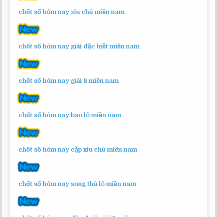
chốt số hôm nay xỉu chủ miền nam
chốt số hôm nay giải đặc biệt miền nam
chốt số hôm nay giải 8 miền nam
chốt số hôm nay bao lô miền nam
chốt số hôm nay cặp xỉu chủ miền nam
chốt số hôm nay song thủ lô miền nam