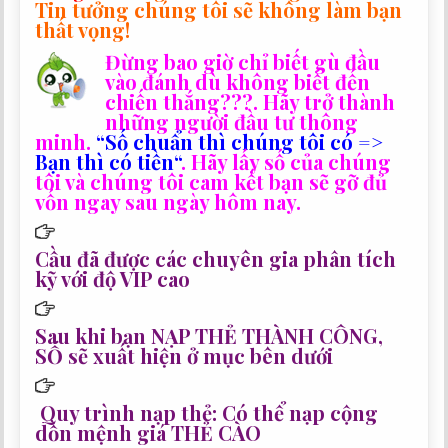
Tin tưởng chúng tôi sẽ không làm bạn
thất vọng!
Đừng bao giờ chỉ biết gù đầu
vào đánh dù không biết đến
chiến thắng???. Hãy trở thành
những người đầu tư thông
minh.
“Số chuẩn thì chúng tôi có =>
Bạn thì có tiền“
. Hãy lấy số của chúng
tôi và chúng tôi cam kết bạn sẽ gỡ đủ
vốn ngay sau ngày hôm nay.
Cầu đã được các chuyên gia phân tích
kỹ với độ VIP cao
S
au khi bạn NẠP THẺ THÀNH CÔNG,
SỐ
sẽ xuất hiện ở mục bên dưới
Quy trình nạp thẻ: Có thể nạp cộng
dồn mệnh giá THẺ CÀO