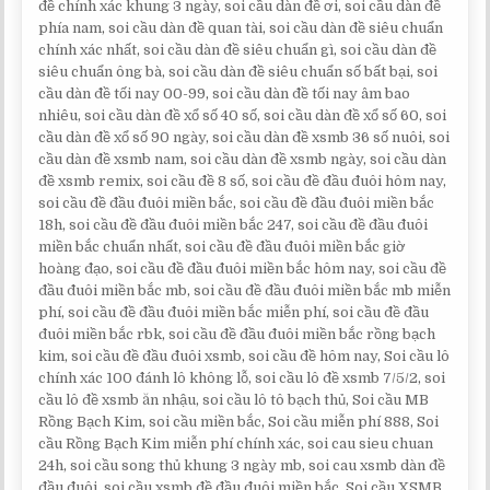
đề chính xác khung 3 ngày
,
soi cầu dàn đề ơi
,
soi cầu dàn đề
phía nam
,
soi cầu dàn đề quan tài
,
soi cầu dàn đề siêu chuẩn
chính xác nhất
,
soi cầu dàn đề siêu chuẩn gì
,
soi cầu dàn đề
siêu chuẩn ông bà
,
soi cầu dàn đề siêu chuẩn số bất bại
,
soi
cầu dàn đề tối nay 00-99
,
soi cầu dàn đề tối nay âm bao
nhiêu
,
soi cầu dàn đề xổ số 40 số
,
soi cầu dàn đề xổ số 60
,
soi
cầu dàn đề xổ số 90 ngày
,
soi cầu dàn đề xsmb 36 số nuôi
,
soi
cầu dàn đề xsmb nam
,
soi cầu dàn đề xsmb ngày
,
soi cầu dàn
đề xsmb remix
,
soi cầu đề 8 số
,
soi cầu đề đầu đuôi hôm nay
,
soi cầu đề đầu đuôi miền bắc
,
soi cầu đề đầu đuôi miền bắc
18h
,
soi cầu đề đầu đuôi miền bắc 247
,
soi cầu đề đầu đuôi
miền bắc chuẩn nhất
,
soi cầu đề đầu đuôi miền bắc giờ
hoàng đạo
,
soi cầu đề đầu đuôi miền bắc hôm nay
,
soi cầu đề
đầu đuôi miền bắc mb
,
soi cầu đề đầu đuôi miền bắc mb miễn
phí
,
soi cầu đề đầu đuôi miền bắc miễn phí
,
soi cầu đề đầu
đuôi miền bắc rbk
,
soi cầu đề đầu đuôi miền bắc rồng bạch
kim
,
soi cầu đề đầu đuôi xsmb
,
soi cầu đề hôm nay
,
Soi cầu lô
chính xác 100 đánh lô không lỗ
,
soi cầu lô đề xsmb 7/5/2
,
soi
cầu lô đề xsmb ăn nhậu
,
soi cầu lô tô bạch thủ
,
Soi cầu MB
Rồng Bạch Kim
,
soi cầu miền bắc
,
Soi cầu miễn phí 888
,
Soi
cầu Rồng Bạch Kim miễn phí chính xác
,
soi cau sieu chuan
24h
,
soi cầu song thủ khung 3 ngày mb
,
soi cau xsmb dàn đề
đầu đuôi
,
soi cầu xsmb đề đầu đuôi miền bắc
,
Soi cầu XSMB