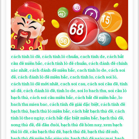
MIỀN
BẮC
cách tính lô đề, cách tính lô chuẩn, cach tinh de, cách bắt
cầu đề miền bắc, cách tính lô đề chuẩn, cách đánh đề chính
xác nhất, cách đánh đề miền bắc, cach tinh lo de, cách soi
đề, cách đánh lô đề miền bắc, cach tinh lo, cách soi lô,
cách tính lô đề mới nhất, cach soi cau, cách soi cầu đề, tính
số đề, cách đánh lô đề, tinh lo de, soi lo bach thu, soi cầu lô
bạch thủ, cách soi cầu miền bắc, cách bắt đề miền bắc, lo
bach thu mien bac, cách tính đề giải đặc biệt, cách tính đề
bạch thủ, bạch thủ lô miền bắc, cách bắt bạch thủ đề, cách
tính lô theo ngày, cách bắt đặc biệt miền bắc, bạch thủ đề,
song thủ đề, đề đầu đuôi, bạch thủ đề hôm nay, xem bạch
thủ lô đề, cầu bạch thủ đề, bạch thủ đề, bạch thủ đề mb,
bạch thủ đề miền bắc siêu vip, bạch thủ đề ngày mai, bạch