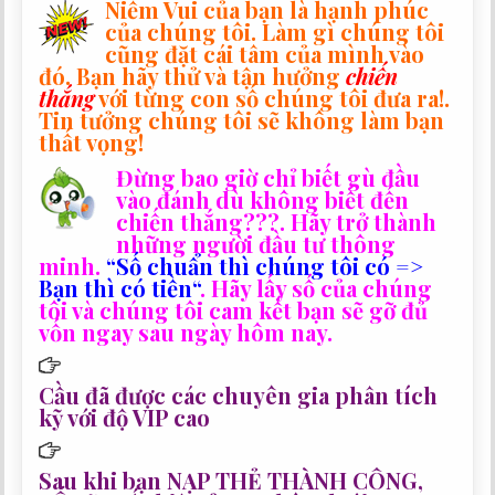
Niềm Vui của bạn là hạnh phúc
của chúng tôi. Làm gì chúng tôi
cũng đặt cái tâm của mình vào
đó. Bạn hãy thử và tận hưởng
chiến
thắng
với từng con số chúng tôi đưa ra!.
Tin tưởng chúng tôi sẽ không làm bạn
thất vọng!
Đừng bao giờ chỉ biết gù đầu
vào đánh dù không biết đến
chiến thắng???. Hãy trở thành
những người đầu tư thông
minh.
“Số chuẩn thì chúng tôi có =>
Bạn thì có tiền“
. Hãy lấy số của chúng
tôi và chúng tôi cam kết bạn sẽ gỡ đủ
vốn ngay sau ngày hôm nay.
Cầu đã được các chuyên gia phân tích
kỹ với độ VIP cao
S
au khi bạn NẠP THẺ THÀNH CÔNG,