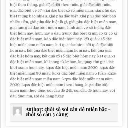
biệt theo tháng
,
giải đặc biệt theo tuần
,
giải đặc biệt tuần
,
giải đặc biệt về 57
,
giải đặc biệt xổ số miền nam
,
giai phu dac
biet trung bao nhieu
,
giải phụ đặc biệt
,
giải phụ đặc biệt bao
nhiêu tiền
,
giải phụ đặc biệt là gì
,
giải phụ đặc biệt miền nam
,
giai tam giai dac biet mien nam
,
hình ảnh vé số trúng đặc
biệt hôm nay
,
hom nay o dau trung dac biet xsmn
,
ip xs có gì
đặc biệt miền nam
,
kèo đặc biệt hôm nay
,
kết quả 2 số đặc
biệt miền nam miền nam
,
ket qua dac biet
,
kết quả đặc biệt
hôm nay
,
kết quả đặc biệt miền nam hôm nay
,
kết quả giải
đặc biệt hôm nay
,
kết quả xổ số đặc biệt hôm nay
,
ket qua xs
đặc biệt miền nam
,
khi song tử lơ bạn
,
kq quay thu giai dac
biet xsmn hom nay
,
kqxs đặc biệt miền nam 2020
,
kqxs đặc
biệt miền nam 30 ngày
,
kqxs đặc biệt miền nam 5 tuần
,
kqxs
đặc biệt miền nam miền nam
,
kqxs đặc biệt miền nam năm
2020
,
kqxs đặc biệt miền nam theo tháng
,
kqxs đặc biệt
miền nam theo tổng
,
soi cầu đề 24h
,
soi cầu đề hôm nay
,
soi
dau duoi mn
,
soi de hang ngay
Author:
chốt số soi cầu đề miền bắc -
chốt số cầu 3 càng