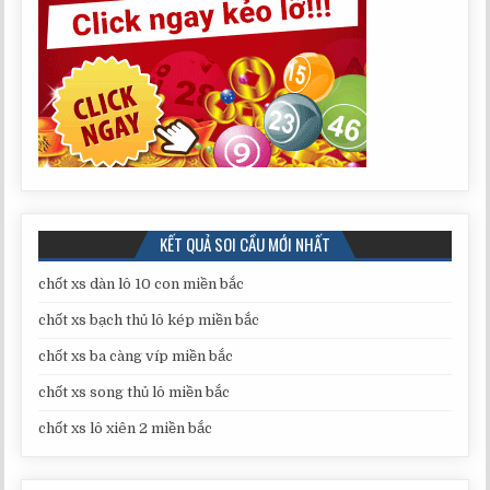
KẾT QUẢ SOI CẦU MỚI NHẤT
chốt xs dàn lô 10 con miền bắc
chốt xs bạch thủ lô kép miền bắc
chốt xs ba càng víp miền bắc
chốt xs song thủ lô miền bắc
chốt xs lô xiên 2 miền bắc