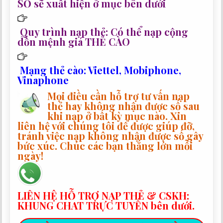
SỐ
sẽ xuất hiện ở mục bên dưới
Quy trình nạp thẻ: Có thể nạp cộng
dồn mệnh giá THẺ CÀO
Mạng thẻ cào: Viettel, Mobiphone,
Vinaphone
Mọi điều cần hỗ trợ tư vấn nạp
thẻ hay không nhận được số sau
khi nạp ở bất kỳ mục nào. Xin
liên hệ với chúng tôi để được giúp đỡ,
tránh việc nạp không nhận được số gây
bức xúc. Chúc các bạn thắng lớn mỗi
ngày!
LIÊN HỆ HỖ TRỢ NẠP THẺ & CSKH:
KHUNG CHAT TRỰC TUYẾN bên dưới.