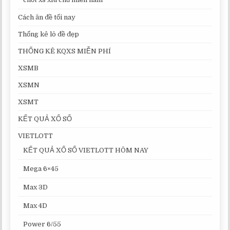
Cách ăn đề tối nay
Thống kê lô đề đẹp
THỐNG KÊ KQXS MIỄN PHÍ
XSMB
XSMN
XSMT
KẾT QUẢ XỔ SỐ
VIETLOTT
KẾT QUẢ XỔ SỐ VIETLOTT HÔM NAY
Mega 6×45
Max 3D
Max 4D
Power 6/55