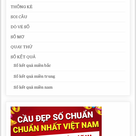
THỐNG KÊ
SOI CẦU
DÒ VÉ SỐ
SỔ MƠ
QUAY THỬ
SỐ KẾT QUẢ
Số kết quả miền bắc
Số kết quả miền trung
Số kết quả miền nam