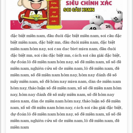
ĐẶC
BIỆT
MIỀN
NAM
đặc biệt miền nam, đầu đuôi đặc biệt miền nam, soi cầu đặc
biệt miền nam, đặc biệt mn, đầu đuôi miền nam, đặc biệt
miền nam hôm nay, soi cau dac biet mien nam, đầu đuôi
đặc biệt mn, soi cầu đặc biệt mn, cách soi cầu giải đặc biệt,
dự đoán lô đề miền nam hôm nay, số đề miền nam, xổ số đề
miền nam, nghiên cứu số de miền nam, lô đề miền nam, đề
miền nam, số đề miền nam hôm nay, hôm nay đánh đề số
mấy miền nam, số đề hôm nay mien nam, dàn de miền nam
hôm nay, thảo luận số đề miền nam, xổ số đề miền nam hôm
nay, hôm nay đánh đề số mấy miền nam, số đề hôm nay
mien nam, dàn de miền nam hôm nay, thảo luận số đề miền
nam, xổ số đề miền nam hôm nay, cách soi cầu giải đặc biệt,
dự đoán lô đề miền nam hôm nay, số đề miền nam, xổ số đề
miền nam, nghiên cứu số de miền nam, lô đề miền nam, đề
miền nam