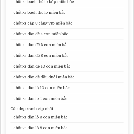
chốt xs bạch thủ lô kép miền bắc
chốt xs bạch thủ lô miền bắc
chốt xs cặp 3 càng víp miền bắc
chốt xs dàn đề 4 con miền bắc
chốt xs dàn đề 6 con miền bắc
chốt xs dàn đề 8 con miền bắc
chốt xs dàn đề 10 con miền bắc
chốt xs dàn đề đầu đuôi miền bắc
chốt xs dàn lô 10 con miền bắc
chốt xs dàn lô 4 con miền bắc
Cầu đẹp xsmb vip nhất
chốt xs dàn lô 6 con miền bắc
chốt xs dàn lô 8 con miền bắc