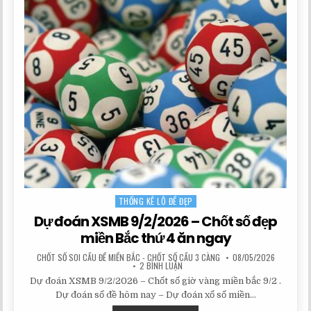
BẮC
13/12/2026
THỨ
2
–
ĂN
NGAY
CHỐT
SỐ
ĐẸP
MIỀN
BẮC
THỨ
2
ĂN
NGAY
THỐNG KÊ LÔ ĐỀ ĐẸP
Posted
in
Dự đoán XSMB 9/2/2026 – Chốt số đẹp
miền Bắc thứ 4 ăn ngay
AUTHOR:
PUBLISHED
CHỐT SỐ SOI CẦU ĐỀ MIỀN BẮC - CHỐT SỐ CẦU 3 CÀNG
08/05/2026
Ở
DATE:
2 BÌNH LUẬN
DỰ
Dự đoán XSMB 9/2/2026 – Chốt số giờ vàng miền bắc 9/2 .
ĐOÁN
XSMB
Dự đoán số đề hôm nay – Dự đoán xổ số miền…
9/2/2026
–