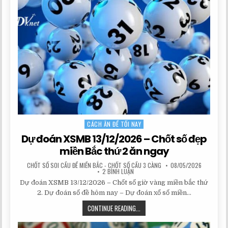
CÁCH ĂN ĐỀ TỐI NAY
Posted
in
Dự đoán XSMB 13/12/2026 – Chốt số đẹp
miền Bắc thứ 2 ăn ngay
AUTHOR:
PUBLISHED
CHỐT SỐ SOI CẦU ĐỀ MIỀN BẮC - CHỐT SỐ CẦU 3 CÀNG
08/05/2026
Ở
DATE:
2 BÌNH LUẬN
DỰ
Dự đoán XSMB 13/12/2026 – Chốt số giờ vàng miền bắc thứ
ĐOÁN
XSMB
2. Dự đoán số đề hôm nay – Dự đoán xổ số miền…
13/12/2026
–
DỰ
CONTINUE READING...
CHỐT
SỐ
ĐOÁN
ĐẸP
MIỀN
XSMB