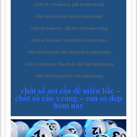
chốt số to hôm nay giải 8 miền trung
chốt số hôm nay bao lô miền trung
chốt số hôm nay cặp xỉu chủ miền trung
chốt số hôm nay song thủ lô miền trung
chốt số hôm nay đầu đuôi giải 8 miền trung
chốt số hôm nay đầu đuôi đặc biệt miền trung
chốt số hôm nay lô 3 số miền trung
chốt số soi cầu đề miền bắc –
chốt số cầu 3 càng – cau so dep
hom nay