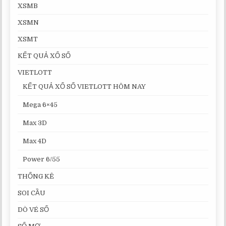
XSMB
XSMN
XSMT
KẾT QUẢ XỔ SỐ
VIETLOTT
KẾT QUẢ XỔ SỐ VIETLOTT HÔM NAY
Mega 6×45
Max 3D
Max 4D
Power 6/55
THỐNG KÊ
SOI CẦU
DÒ VÉ SỐ