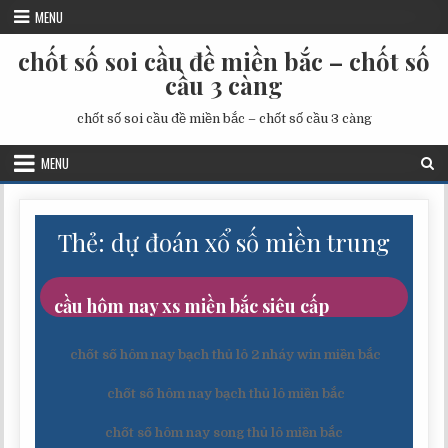
Skip
MENU
to
content
chốt số soi cầu đề miền bắc – chốt số
cầu 3 càng
chốt số soi cầu đề miền bắc – chốt số cầu 3 càng
MENU
Thẻ:
dự đoán xổ số miền trung
cầu hôm nay xs miền bắc siêu cấp
chốt số hôm nay bạch thủ lô 2 nháy win miền bắc
chốt số hôm nay bạch thủ lô miền bắc
chốt số hôm nay song thủ lô miền bắc