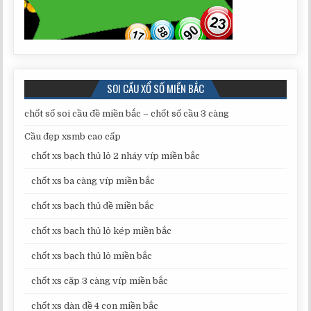
SOI CẦU XỔ SỐ MIỀN BẮC
chốt số soi cầu đề miền bắc – chốt số cầu 3 càng
Cầu đẹp xsmb cao cấp
chốt xs bạch thủ lô 2 nháy víp miền bắc
chốt xs ba càng víp miền bắc
chốt xs bạch thủ đề miền bắc
chốt xs bạch thủ lô kép miền bắc
chốt xs bạch thủ lô miền bắc
chốt xs cặp 3 càng víp miền bắc
chốt xs dàn đề 4 con miền bắc