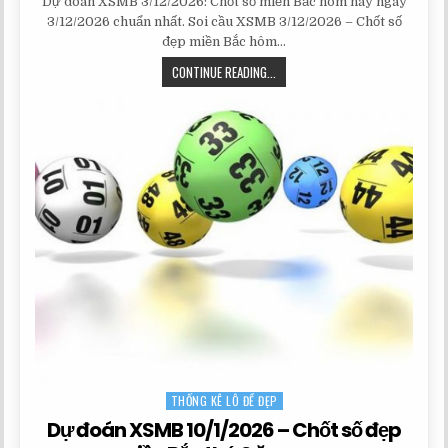
Dự đoán XSMB 3/12/2026: Chốt số miền Bắc hôm nay ngày
ĐOÁN
XSMB
3/12/2026 chuẩn nhất. Soi cầu XSMB 3/12/2026 – Chốt số
3/12/2026
–
đẹp miền Bắc hôm…
CHỐT
SỐ
DỰ
CONTINUE READING...
ĐẸP
MIỀN
ĐOÁN
BẮC
XSMB
THỨ
6
3/12/2026
ĂN
NGAY
–
CHỐT
SỐ
ĐẸP
MIỀN
BẮC
THỨ
6
ĂN
NGAY
THỐNG KÊ LÔ ĐỀ ĐẸP
Posted
in
Dự đoán XSMB 10/1/2026 – Chốt số đẹp