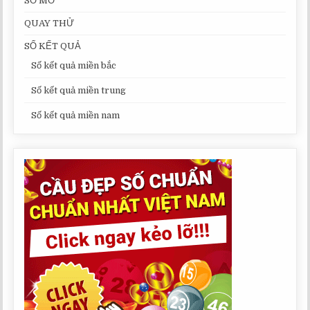
SỔ MƠ
QUAY THỬ
SỐ KẾT QUẢ
Số kết quả miền bắc
Số kết quả miền trung
Số kết quả miền nam