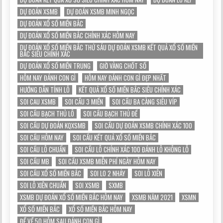
DỰ ĐOÁN XSMB
DỰ ĐOÁN XSMB MINH NGỌC
DỰ ĐOÁN XỔ SỐ MIỀN BẮC
DỰ ĐOÁN XỔ SỐ MIỀN BẮC CHÍNH XÁC HÔM NAY
DỰ ĐOÁN XỔ SỐ MIỀN BẮC THỨ SÁU DỰ ĐOÁN XSMB KẾT QUẢ XỔ SỐ MIỀN
BẮC SIÊU CHÍNH XÁC
DỰ ĐOÁN XỔ SỐ MIỀN TRUNG
GIỜ VÀNG CHỐT SỐ
HÔM NAY ĐÁNH CON GÌ
HÔM NAY ĐÁNH CON GÌ ĐẸP NHẤT
HƯỚNG DẪN TÍNH LÔ
KẾT QUẢ XỔ SỐ MIỀN BẮC SIÊU CHÍNH XÁC
SOI CAU XSMB
SOI CẦU 3 MIỀN
SOI CẦU BA CÀNG SIÊU VÍP
SOI CẦU BẠCH THỦ LÔ
SOI CẦU BẠCH THỦ ĐỀ
SOI CẦU DỰ ĐOÁN KQXSMB
SOI CẦU DỰ ĐOÁN XSMB CHÍNH XÁC 100
SOI CẦU HÔM NAY
SOI CẦU KẾT QUẢ XỔ SỐ MIỀN BẮC
SOI CẦU LÔ CHUẨN
SOI CẦU LÔ CHÍNH XÁC 100 ĐÁNH LÔ KHÔNG LỖ
SOI CẦU MB
SOI CẦU XSMB MIỄN PHÍ NGÀY HÔM NAY
SOI CẦU XỔ SỐ MIỀN BẮC
SOI LO 2 NHÁY
SOI LÔ XIÊN
SOI LÔ XIÊN CHUẨN
SOI XSMB
SXMB
XSMB DỰ ĐOÁN XỔ SỐ MIỀN BẮC HÔM NAY
XSMB NĂM 2021
XSMN
XỔ SỐ MIỀN BẮC
XỔ SỐ MIỀN BẮC HÔM NAY
ĐỀ VỀ 50 HÔM SAU ĐÁNH CON GÌ