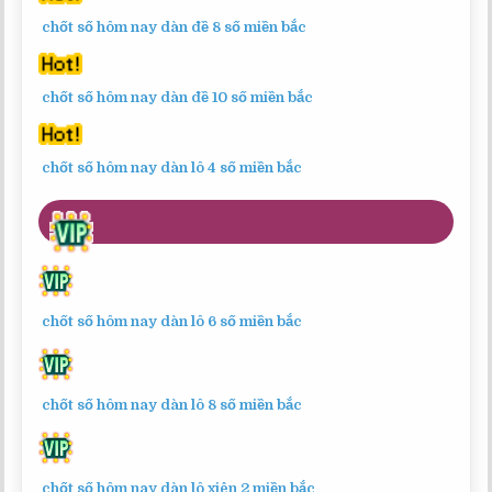
chốt số hôm nay dàn đề 8 số miền bắc
chốt số hôm nay dàn đề 10 số miền bắc
chốt số hôm nay dàn lô 4 số miền bắc
cầu hôm nay xs miền bắc víp
chốt số hôm nay dàn lô 6 số miền bắc
chốt số hôm nay dàn lô 8 số miền bắc
chốt số hôm nay dàn lô xiên 2 miền bắc