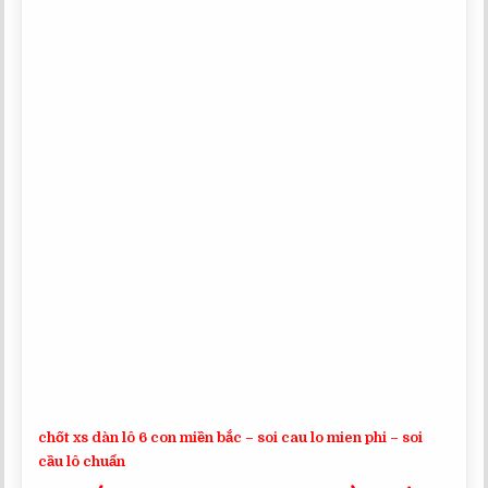
chốt xs dàn lô 6 con miền bắc – soi cau lo mien phi – soi
cầu lô chuẩn