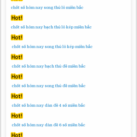
chốt số hôm nay song thủ lô miền bắc
chốt số hôm nay bạch thủ lô kép miền bắc
chốt số hôm nay song thủ lô kép miền bắc
chốt số hôm nay bạch thủ đề miền bắc
chốt số hôm nay song thủ đề miền bắc
chốt số hôm nay dàn đề 4 số miền bắc
chốt số hôm nay dàn đề 6 số miền bắc