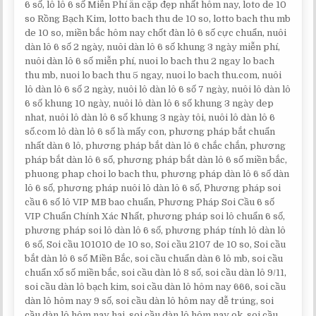
6 số
,
lô lô 6 số Miễn Phí ăn cặp đẹp nhất hôm nay
,
loto de 10
so Rồng Bạch Kim
,
lotto bach thu de 10 so
,
lotto bach thu mb
de 10 so
,
miền bắc hôm nay chốt đàn lô 6 số cực chuẩn
,
nuôi
dàn lô 6 số 2 ngày
,
nuôi dàn lô 6 số khung 3 ngày miễn phí
,
nuôi dàn lô 6 số miễn phí
,
nuoi lo bach thu 2 ngay lo bach
thu mb
,
nuoi lo bach thu 5 ngay
,
nuoi lo bach thu.com
,
nuôi
lô dàn lô 6 số 2 ngày
,
nuôi lô dàn lô 6 số 7 ngày
,
nuôi lô dàn lô
6 số khung 10 ngày
,
nuôi lô dàn lô 6 số khung 3 ngày dep
nhat
,
nuôi lô dàn lô 6 số khung 3 ngày tôi
,
nuôi lô dàn lô 6
số.com lô dàn lô 6 số là mấy con
,
phương pháp bắt chuẩn
nhất dàn 6 lô
,
phương pháp bắt dàn lô 6 chắc chắn
,
phương
pháp bắt dàn lô 6 số
,
phương pháp bắt dàn lô 6 số miền bắc
,
phuong phap choi lo bach thu
,
phương pháp dàn lô 6 số dàn
lô 6 số
,
phương pháp nuôi lô dàn lô 6 số
,
Phương pháp soi
cầu 6 số lô VIP MB bao chuẩn
,
Phương Pháp Soi Cầu 6 số
VIP Chuẩn Chính Xác Nhất
,
phương pháp soi lô chuẩn 6 số
,
phương pháp soi lô dàn lô 6 số
,
phương pháp tính lô dàn lô
6 số
,
Soi cầu 101010 de 10 so
,
Soi cầu 2107 de 10 so
,
Soi cầu
bắt dàn lô 6 số Miền Bắc
,
soi cầu chuẩn dàn 6 lô mb
,
soi cầu
chuẩn xổ số miền bắc
,
soi cầu dàn lô 8 số
,
soi cầu dàn lô 9/11
,
soi cầu dàn lô bạch kim
,
soi cầu dàn lô hôm nay 666
,
soi cầu
dàn lô hôm nay 9 số
,
soi cầu dàn lô hôm nay dễ trúng
,
soi
cầu dàn lô hôm nay hai
,
soi cầu dàn lô hôm nay ok
,
soi cầu