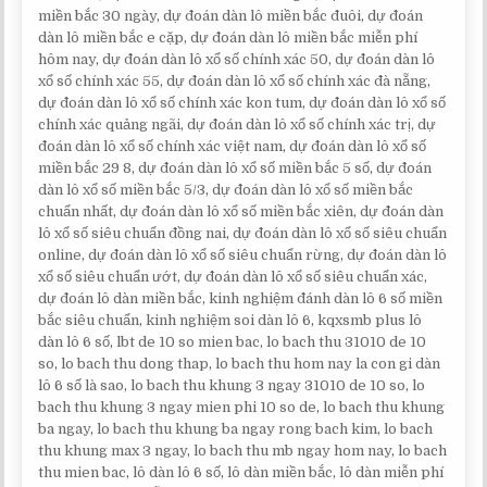
miền bắc 30 ngày
,
dự đoán dàn lô miền bắc đuôi
,
dự đoán
dàn lô miền bắc e cặp
,
dự đoán dàn lô miền bắc miễn phí
hôm nay
,
dự đoán dàn lô xổ số chính xác 50
,
dự đoán dàn lô
xổ số chính xác 55
,
dự đoán dàn lô xổ số chính xác đà nẵng
,
dự đoán dàn lô xổ số chính xác kon tum
,
dự đoán dàn lô xổ số
chính xác quảng ngãi
,
dự đoán dàn lô xổ số chính xác trị
,
dự
đoán dàn lô xổ số chính xác việt nam
,
dự đoán dàn lô xổ số
miền bắc 29 8
,
dự đoán dàn lô xổ số miền bắc 5 số
,
dự đoán
dàn lô xổ số miền bắc 5/3
,
dự đoán dàn lô xổ số miền bắc
chuẩn nhất
,
dự đoán dàn lô xổ số miền bắc xiên
,
dự đoán dàn
lô xổ số siêu chuẩn đồng nai
,
dự đoán dàn lô xổ số siêu chuẩn
online
,
dự đoán dàn lô xổ số siêu chuẩn rừng
,
dự đoán dàn lô
xổ số siêu chuẩn ướt
,
dự đoán dàn lô xổ số siêu chuẩn xác
,
dự đoán lô dàn miền bắc
,
kinh nghiệm đánh dàn lô 6 số miền
bắc siêu chuẩn
,
kinh nghiệm soi dàn lô 6
,
kqxsmb plus lô
dàn lô 6 số
,
lbt de 10 so mien bac
,
lo bach thu 31010 de 10
so
,
lo bach thu dong thap
,
lo bach thu hom nay la con gi dàn
lô 6 số là sao
,
lo bach thu khung 3 ngay 31010 de 10 so
,
lo
bach thu khung 3 ngay mien phi 10 so de
,
lo bach thu khung
ba ngay
,
lo bach thu khung ba ngay rong bach kim
,
lo bach
thu khung max 3 ngay
,
lo bach thu mb ngay hom nay
,
lo bach
thu mien bac
,
lô dàn lô 6 số
,
lô dàn miền bắc
,
lô dàn miễn phí