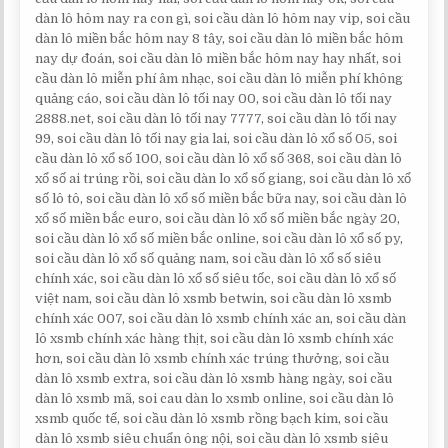
dàn lô hôm nay ra con gì
,
soi cầu dàn lô hôm nay vip
,
soi cầu
dàn lô miền bắc hôm nay 8 tây
,
soi cầu dàn lô miền bắc hôm
nay dự đoán
,
soi cầu dàn lô miền bắc hôm nay hay nhất
,
soi
cầu dàn lô miễn phí âm nhạc
,
soi cầu dàn lô miễn phí không
quảng cáo
,
soi cầu dàn lô tối nay 00
,
soi cầu dàn lô tối nay
2888.net
,
soi cầu dàn lô tối nay 7777
,
soi cầu dàn lô tối nay
99
,
soi cầu dàn lô tối nay gia lai
,
soi cầu dàn lô xổ số 05
,
soi
cầu dàn lô xổ số 100
,
soi cầu dàn lô xổ số 368
,
soi cầu dàn lô
xổ số ai trúng rồi
,
soi cầu dàn lo xổ số giang
,
soi cầu dàn lô xổ
số lô tô
,
soi cầu dàn lô xổ số miền bắc bữa nay
,
soi cầu dàn lô
xổ số miền bắc euro
,
soi cầu dàn lô xổ số miền bắc ngày 20
,
soi cầu dàn lô xổ số miền bắc online
,
soi cầu dàn lô xổ số py
,
soi cầu dàn lô xổ số quảng nam
,
soi cầu dàn lô xổ số siêu
chính xác
,
soi cầu dàn lô xổ số siêu tốc
,
soi cầu dàn lô xổ số
việt nam
,
soi cầu dàn lô xsmb betwin
,
soi cầu dàn lô xsmb
chính xác 007
,
soi cầu dàn lô xsmb chính xác an
,
soi cầu dàn
lô xsmb chính xác hàng thịt
,
soi cầu dàn lô xsmb chính xác
hơn
,
soi cầu dàn lô xsmb chính xác trúng thưởng
,
soi cầu
dàn lô xsmb extra
,
soi cầu dàn lô xsmb hàng ngày
,
soi cầu
dàn lô xsmb mã
,
soi cau dàn lo xsmb online
,
soi cầu dàn lô
xsmb quốc tế
,
soi cầu dàn lô xsmb rồng bạch kim
,
soi cầu
dàn lô xsmb siêu chuẩn ông nội
,
soi cầu dàn lô xsmb siêu