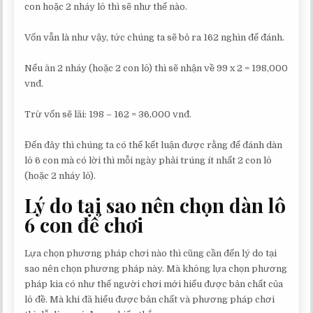
con hoặc 2 nháy lô thì sẽ như thế nào.
Vốn vẫn là như vậy, tức chúng ta sẽ bỏ ra 162 nghìn để đánh.
Nếu ăn 2 nháy (hoặc 2 con lô) thì sẽ nhận về 99 x 2 = 198,000
vnđ.
Trừ vốn sẽ lãi: 198 – 162 = 36,000 vnđ.
Đến đây thì chúng ta có thể kết luận được rằng để đánh dàn
lô 6 con mà có lời thì mỗi ngày phải trúng ít nhất 2 con lô
(hoặc 2 nháy lô).
Lý do tại sao nên chọn dàn lô
6 con để chơi
Lựa chọn phương pháp chơi nào thì cũng cần đến lý do tại
sao nên chọn phương pháp này. Mà không lựa chọn phương
pháp kia có như thế người chơi mới hiểu được bản chất của
lô đề. Mà khi đã hiểu được bản chất và phương pháp chơi