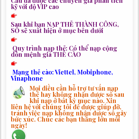
Cầu đã được các chuyên gia phân tích
kỹ với độ VIP cao
S
au khi bạn NẠP THẺ THÀNH CÔNG,
SỐ
sẽ xuất hiện ở mục bên dưới
Quy trình nạp thẻ: Có thể nạp cộng
dồn mệnh giá THẺ CÀO
Mạng thẻ cào: Viettel, Mobiphone,
Vinaphone
Mọi điều cần hỗ trợ tư vấn nạp
thẻ hay không nhận được số sau
khi nạp ở bất kỳ mục nào. Xin
liên hệ với chúng tôi để được giúp đỡ,
tránh việc nạp không nhận được số gây
bức xúc. Chúc các bạn thắng lớn mỗi
ngày!