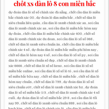
chốt xs dàn lô 8 con miền bắc
dự đoán dàn lô xổ số chính xác đà nẵng , chốt cầu dàn lô miền
bắc chính xác 00 , dự đoán lô dàn miền bắc , chốt số dàn lô
siêu chuẩn liên quân , cầu dàn lô xsmb chính xác an , soi cầu
dàn lô xsmb chính xác an , soi cầu dàn lô miền bắc hôm nay
dự đoán , chốt cầu dàn lô miền bắc chính xác 400 , chốt số
dàn lô xsmb chính xác du doan , soi cầu dàn lô xổ số 368 ,
chốt số dàn lô xsmb siêu chuẩn ân , chốt cầu dàn lô miền bắc
chính xác 4 số , dự đoán dàn lô miền bắc miễn phí hôm nay ,
chốt số dàn lô hôm nay 4 số , soi cầu dàn lô xổ số py , soi cầu
dàn lô xsmb siêu chuẩn số đẹp , chốt số dàn lô xsmb chính
xác 6666 , chốt số dàn lô xổ số keno , soi cầu dàn lô xổ số
miền bắc online , soi cầu dàn lô xổ số lô tô , soi cầu dàn lô xổ
số miền bắc bữa nay , chốt số dàn lô miền bắc , chốt số dàn lô
hôm nay chuẩn , chốt số dàn lô 799 , dự đoán dàn lô xổ số
siêu chuẩn ướt , chốt số dàn lô xsmb chính xác bz , dự đoán
dàn lô xổ số miền bắc 5/3 , chốt số dàn lô xsmb chính xác 4 số
cuối , dự đoán dàn lô xổ số miền bắc 29 8 , soi cầu dàn lô tối
nay 99 , chốt số dàn lô xsmb siêu chuẩn 888 , soi cầu dàn lô
bạch kim , chốt số dàn lô chính xác lô , cầu dàn lô miền bắc