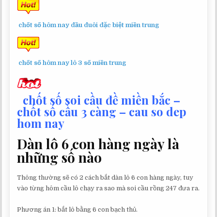
chốt số hôm nay đầu đuôi đặc biệt miền trung
chốt số hôm nay lô 3 số miền trung
chốt số soi cầu đề miền bắc –
chốt số cầu 3 càng – cau so dep
hom nay
Dàn lô 6 con hàng ngày là
những số nào
Thông thường sẽ có 2 cách bắt dàn lô 6 con hàng ngày, tuy
vào từng hôm cầu lô chạy ra sao mà soi cầu rồng 247 đưa ra.
Phương án 1: bắt lô bằng 6 con bạch thủ.