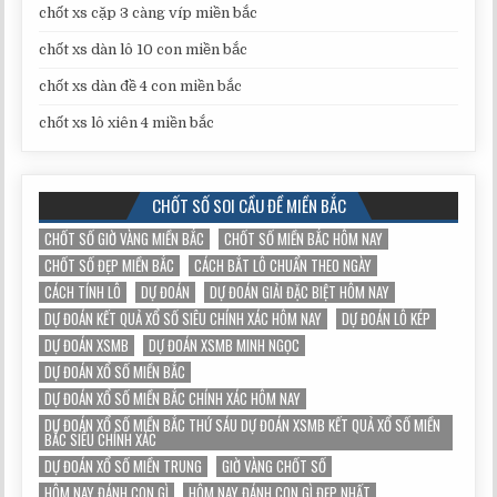
chốt xs cặp 3 càng víp miền bắc
chốt xs dàn lô 10 con miền bắc
chốt xs dàn đề 4 con miền bắc
chốt xs lô xiên 4 miền bắc
CHỐT SỐ SOI CẦU ĐỀ MIỀN BẮC
CHỐT SỐ GIỜ VÀNG MIỀN BẮC
CHỐT SỐ MIỀN BẮC HÔM NAY
CHỐT SỐ ĐẸP MIỀN BẮC
CÁCH BẮT LÔ CHUẨN THEO NGÀY
CÁCH TÍNH LÔ
DỰ ĐOÁN
DỰ ĐOÁN GIẢI ĐẶC BIỆT HÔM NAY
DỰ ĐOÁN KẾT QUẢ XỔ SỐ SIÊU CHÍNH XÁC HÔM NAY
DỰ ĐOÁN LÔ KÉP
DỰ ĐOÁN XSMB
DỰ ĐOÁN XSMB MINH NGỌC
DỰ ĐOÁN XỔ SỐ MIỀN BẮC
DỰ ĐOÁN XỔ SỐ MIỀN BẮC CHÍNH XÁC HÔM NAY
DỰ ĐOÁN XỔ SỐ MIỀN BẮC THỨ SÁU DỰ ĐOÁN XSMB KẾT QUẢ XỔ SỐ MIỀN
BẮC SIÊU CHÍNH XÁC
DỰ ĐOÁN XỔ SỐ MIỀN TRUNG
GIỜ VÀNG CHỐT SỐ
HÔM NAY ĐÁNH CON GÌ
HÔM NAY ĐÁNH CON GÌ ĐẸP NHẤT