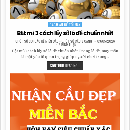
CÁCH ĂN ĐỀ TỐI NAY
Posted
in
Bật mí 3 cách lấy số lô đề chuẩn nhất
AUTHOR:
PUBLISHED
CHỐT SỐ SOI CẦU ĐỀ MIỀN BẮC - CHỐT SỐ CẦU 3 CÀNG
09/05/2026
Ở
DATE:
2 BÌNH LUẬN
BẬT
Bật mí 3 cách lấy số lô đề chuẩn nhất Trong lô đề, may mắn
MÍ
3
là một yếu tố quan trọng giúp người chơi trúng…
CÁCH
LẤY
BẬT
CONTINUE READING...
SỐ
LÔ
MÍ
ĐỀ
CHUẨN
3
NHẤT
CÁCH
LẤY
SỐ
LÔ
ĐỀ
CHUẨN
NHẤT