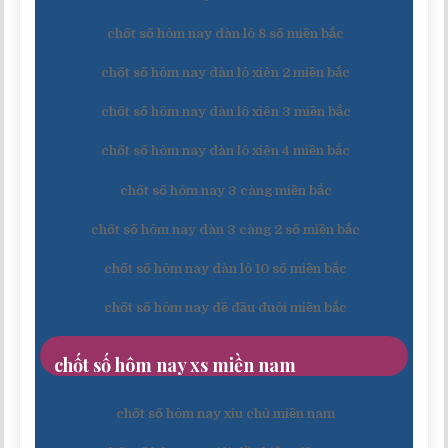
chốt số hôm nay dàn lô 8 số miền bắc
chốt số hôm nay dàn lô xiên 2 miền bắc
chốt số hôm nay dàn lô xiên 3 miền bắc
chốt số hôm nay dàn lô xiên 4 miền bắc
chốt số hôm nay 3 càng miền bắc
chốt số hôm nay dàn 3 càng 2 số miền bắc
chốt số hôm nay dàn lô 10 số miền bắc
chốt số hôm nay đề đầu đuôi miền bắc
chốt số hôm nay xs miền nam
chốt số hôm nay xỉu chủ miền nam