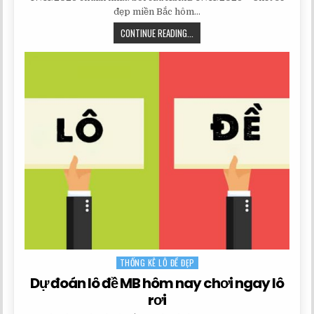
17/11/2026
–
đẹp miền Bắc hôm…
CHỐT
SỐ
DỰ
CONTINUE READING...
ĐẸP
MIỀN
ĐOÁN
BẮC
XSMB
THỨ
4
17/11/2026
ĂN
NGAY
–
CHỐT
SỐ
ĐẸP
MIỀN
BẮC
THỨ
4
ĂN
NGAY
THỐNG KÊ LÔ ĐỀ ĐẸP
Posted
in
Dự đoán lô đề MB hôm nay chơi ngay lô
rơi