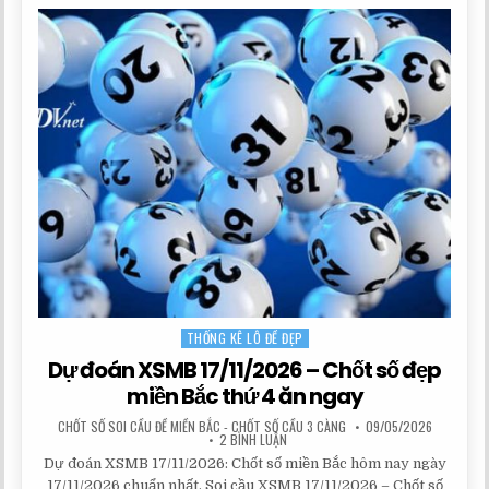
BẮC
XSMB
THỨ
5
11/11/2026
ĂN
NGAY
–
CHỐT
SỐ
ĐẸP
MIỀN
BẮC
THỨ
5
ĂN
NGAY
THỐNG KÊ LÔ ĐỀ ĐẸP
Posted
in
Dự đoán XSMB 17/11/2026 – Chốt số đẹp
miền Bắc thứ 4 ăn ngay
AUTHOR:
PUBLISHED
CHỐT SỐ SOI CẦU ĐỀ MIỀN BẮC - CHỐT SỐ CẦU 3 CÀNG
09/05/2026
Ở
DATE:
2 BÌNH LUẬN
DỰ
Dự đoán XSMB 17/11/2026: Chốt số miền Bắc hôm nay ngày
ĐOÁN
XSMB
17/11/2026 chuẩn nhất. Soi cầu XSMB 17/11/2026 – Chốt số