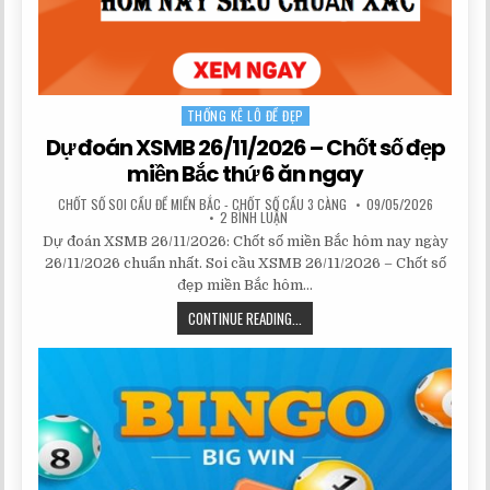
THỐNG KÊ LÔ ĐỀ ĐẸP
Posted
in
Dự đoán XSMB 26/11/2026 – Chốt số đẹp
miền Bắc thứ 6 ăn ngay
AUTHOR:
PUBLISHED
CHỐT SỐ SOI CẦU ĐỀ MIỀN BẮC - CHỐT SỐ CẦU 3 CÀNG
09/05/2026
Ở
DATE:
2 BÌNH LUẬN
DỰ
Dự đoán XSMB 26/11/2026: Chốt số miền Bắc hôm nay ngày
ĐOÁN
XSMB
26/11/2026 chuẩn nhất. Soi cầu XSMB 26/11/2026 – Chốt số
26/11/2026
–
đẹp miền Bắc hôm…
CHỐT
SỐ
DỰ
CONTINUE READING...
ĐẸP
MIỀN
ĐOÁN
BẮC
XSMB
THỨ
6
26/11/2026
ĂN
NGAY
–
CHỐT
SỐ
ĐẸP