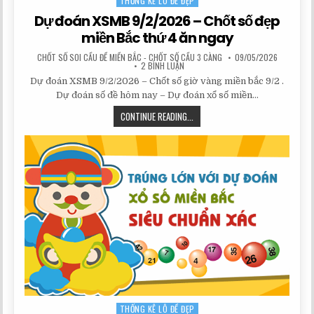
THỐNG KÊ LÔ ĐỀ ĐẸP
Posted
in
Dự đoán XSMB 9/2/2026 – Chốt số đẹp
miền Bắc thứ 4 ăn ngay
AUTHOR:
PUBLISHED
CHỐT SỐ SOI CẦU ĐỀ MIỀN BẮC - CHỐT SỐ CẦU 3 CÀNG
09/05/2026
Ở
DATE:
2 BÌNH LUẬN
DỰ
Dự đoán XSMB 9/2/2026 – Chốt số giờ vàng miền bắc 9/2 .
ĐOÁN
XSMB
Dự đoán số đề hôm nay – Dự đoán xổ số miền…
9/2/2026
–
DỰ
CONTINUE READING...
CHỐT
SỐ
ĐOÁN
ĐẸP
MIỀN
XSMB
BẮC
9/2/2026
THỨ
4
–
ĂN
NGAY
CHỐT
SỐ
ĐẸP
MIỀN
BẮC
THỨ
4
ĂN
NGAY
THỐNG KÊ LÔ ĐỀ ĐẸP
Posted