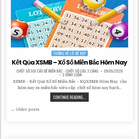
MIỀN
BẮC
THỨ
6
ĂN
NGAY
THỐNG KÊ LÔ ĐỀ ĐẸP
Posted
in
Kết Qủa XSMB – Xổ Số Miền Bắc Hôm Nay
AUTHOR:
PUBLISHED
CHỐT SỐ SOI CẦU ĐỀ MIỀN BẮC - CHỐT SỐ CẦU 3 CÀNG
09/05/2026
Ở
DATE:
2 BÌNH LUẬN
KẾT
XSMB – Kết Quả Xổ Số Miền Bắc – KQXSMB Hôm Nay cầu
QỦA
XSMB
hôm nay xs miền bắc siêu cấp chốt số hôm nay bạch…
–
XỔ
KẾT
CONTINUE READING...
SỐ
MIỀN
QỦA
BẮC
Điều
HÔM
XSMB
← Older posts
NAY
–
hướng
XỔ
bài
SỐ
viết
MIỀN