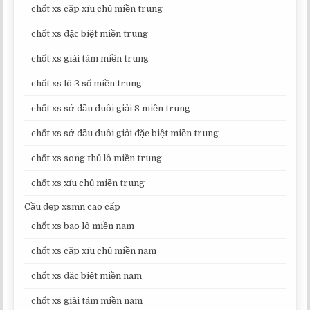
chốt xs cặp xíu chủ miền trung
chốt xs đặc biệt miền trung
chốt xs giải tám miền trung
chốt xs lô 3 số miền trung
chốt xs sớ đầu đuôi giải 8 miền trung
chốt xs sớ đầu đuôi giải đặc biệt miền trung
chốt xs song thủ lô miền trung
chốt xs xíu chủ miền trung
Cầu đẹp xsmn cao cấp
chốt xs bao lô miền nam
chốt xs cặp xíu chủ miền nam
chốt xs đặc biệt miền nam
chốt xs giải tám miền nam