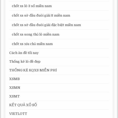
chốt xs lô 3 số miền nam
chốt xs sớ đầu đuôi giải 8 miền nam
chốt xs sớ đầu đuôi giải đặc biệt miền nam
chốt xs song thủ lô miền nam
chốt xs xíu chủ miền nam
Cách ăn đề tối nay
Thống kê lô đề đẹp
THỐNG KÊ KQXS MIỄN PHÍ
XSMB
XSMN
XSMT
KẾT QUẢ XỔ SỐ
VIETLOTT