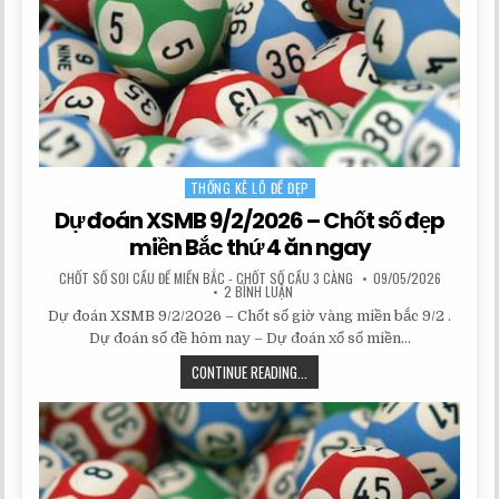
BẮC
THỨ
2
ĂN
NGAY
THỐNG KÊ LÔ ĐỀ ĐẸP
Posted
in
Dự đoán XSMB 9/2/2026 – Chốt số đẹp
miền Bắc thứ 4 ăn ngay
AUTHOR:
PUBLISHED
CHỐT SỐ SOI CẦU ĐỀ MIỀN BẮC - CHỐT SỐ CẦU 3 CÀNG
09/05/2026
Ở
DATE:
2 BÌNH LUẬN
DỰ
Dự đoán XSMB 9/2/2026 – Chốt số giờ vàng miền bắc 9/2 .
ĐOÁN
XSMB
Dự đoán số đề hôm nay – Dự đoán xổ số miền…
9/2/2026
–
DỰ
CONTINUE READING...
CHỐT
SỐ
ĐOÁN
ĐẸP
MIỀN
XSMB
BẮC
9/2/2026
THỨ
4
–
ĂN
NGAY
CHỐT