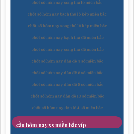
chốt số hôm nay song thủ lô miền bắc
chốt số hôm nay bạch thủ lô kép miền bắc
chốt số hôm nay song thủ lô kép miền bắc
chốt số hôm nay bạch thủ đề miền bắc
chốt số hôm nay song thủ đề miền bắc
chốt số hôm nay dàn đề 4 số miền bắc
chốt số hôm nay dàn đề 6 số miền bắc
chốt số hôm nay dàn đề 8 số miền bắc
chốt số hôm nay dàn đề 10 số miền bắc
chốt số hôm nay dàn lô 4 số miền bắc
cầu hôm nay xs miền bắc víp