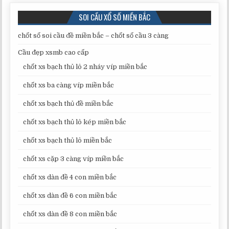
SOI CẦU XỔ SỐ MIỀN BẮC
chốt số soi cầu đề miền bắc – chốt số cầu 3 càng
Cầu đẹp xsmb cao cấp
chốt xs bạch thủ lô 2 nháy víp miền bắc
chốt xs ba càng víp miền bắc
chốt xs bạch thủ đề miền bắc
chốt xs bạch thủ lô kép miền bắc
chốt xs bạch thủ lô miền bắc
chốt xs cặp 3 càng víp miền bắc
chốt xs dàn đề 4 con miền bắc
chốt xs dàn đề 6 con miền bắc
chốt xs dàn đề 8 con miền bắc