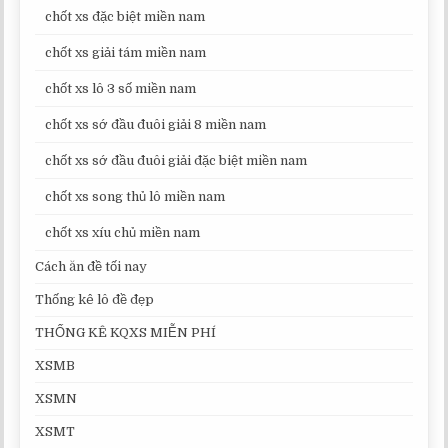
chốt xs đặc biệt miền nam
chốt xs giải tám miền nam
chốt xs lô 3 số miền nam
chốt xs sớ đầu đuôi giải 8 miền nam
chốt xs sớ đầu đuôi giải đặc biệt miền nam
chốt xs song thủ lô miền nam
chốt xs xíu chủ miền nam
Cách ăn đề tối nay
Thống kê lô đề đẹp
THỐNG KÊ KQXS MIỄN PHÍ
XSMB
XSMN
XSMT