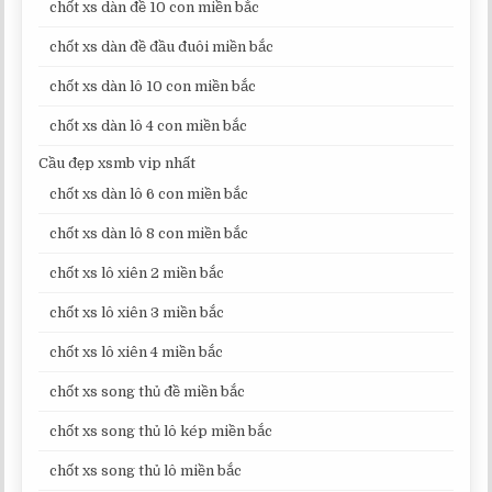
chốt xs dàn đề 10 con miền bắc
chốt xs dàn đề đầu đuôi miền bắc
chốt xs dàn lô 10 con miền bắc
chốt xs dàn lô 4 con miền bắc
Cầu đẹp xsmb vip nhất
chốt xs dàn lô 6 con miền bắc
chốt xs dàn lô 8 con miền bắc
chốt xs lô xiên 2 miền bắc
chốt xs lô xiên 3 miền bắc
chốt xs lô xiên 4 miền bắc
chốt xs song thủ đề miền bắc
chốt xs song thủ lô kép miền bắc
chốt xs song thủ lô miền bắc