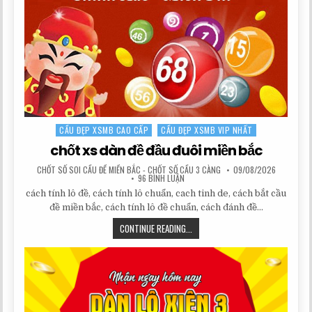
BẮC
CẦU ĐẸP XSMB CAO CẤP
CẦU ĐẸP XSMB VIP NHẤT
Posted
in
chốt xs dàn đề đầu đuôi miền bắc
AUTHOR:
PUBLISHED
CHỐT SỐ SOI CẦU ĐỀ MIỀN BẮC - CHỐT SỐ CẦU 3 CÀNG
09/08/2026
Ở
DATE:
96 BÌNH LUẬN
CHỐT
cách tính lô đề, cách tính lô chuẩn, cach tinh de, cách bắt cầu
XS
DÀN
đề miền bắc, cách tính lô đề chuẩn, cách đánh đề…
ĐỀ
ĐẦU
CHỐT
CONTINUE READING...
ĐUÔI
MIỀN
XS
BẮC
DÀN
ĐỀ
ĐẦU
ĐUÔI
MIỀN