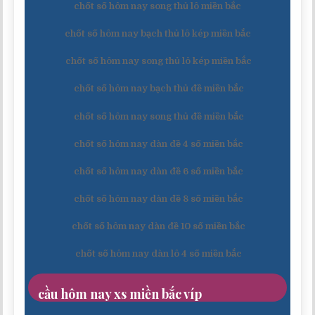
chốt số hôm nay song thủ lô miền bắc
chốt số hôm nay bạch thủ lô kép miền bắc
chốt số hôm nay song thủ lô kép miền bắc
chốt số hôm nay bạch thủ đề miền bắc
chốt số hôm nay song thủ đề miền bắc
chốt số hôm nay dàn đề 4 số miền bắc
chốt số hôm nay dàn đề 6 số miền bắc
chốt số hôm nay dàn đề 8 số miền bắc
chốt số hôm nay dàn đề 10 số miền bắc
chốt số hôm nay dàn lô 4 số miền bắc
cầu hôm nay xs miền bắc víp