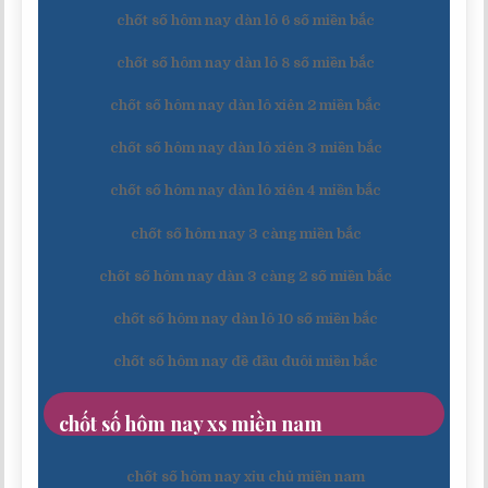
chốt số hôm nay dàn lô 6 số miền bắc
chốt số hôm nay dàn lô 8 số miền bắc
chốt số hôm nay dàn lô xiên 2 miền bắc
chốt số hôm nay dàn lô xiên 3 miền bắc
chốt số hôm nay dàn lô xiên 4 miền bắc
chốt số hôm nay 3 càng miền bắc
chốt số hôm nay dàn 3 càng 2 số miền bắc
chốt số hôm nay dàn lô 10 số miền bắc
chốt số hôm nay đề đầu đuôi miền bắc
chốt số hôm nay xs miền nam
chốt số hôm nay xỉu chủ miền nam