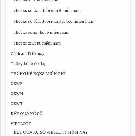
chốt xs sớ đầu đuôi giải 8 miền nam
chốt xs sớ đầu đuôi giải đặc biệt miền nam
chốt xs song thủ lô miền nam
chốt xs xíu chủ miền nam
Cách ăn đề tối nay
Thống kê lô đề đẹp
THỐNG KÊ KQXS MIỄN PHÍ
XSMB
XSMN
XSMT
KẾT QUẢ XỔ SỐ
VIETLOTT
KẾT QUẢ XỔ SỐ VIETLOTT HÔM NAY