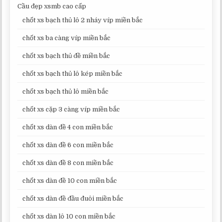
Cầu đẹp xsmb cao cấp
chốt xs bạch thủ lô 2 nháy víp miền bắc
chốt xs ba càng víp miền bắc
chốt xs bạch thủ đề miền bắc
chốt xs bạch thủ lô kép miền bắc
chốt xs bạch thủ lô miền bắc
chốt xs cặp 3 càng víp miền bắc
chốt xs dàn đề 4 con miền bắc
chốt xs dàn đề 6 con miền bắc
chốt xs dàn đề 8 con miền bắc
chốt xs dàn đề 10 con miền bắc
chốt xs dàn đề đầu đuôi miền bắc
chốt xs dàn lô 10 con miền bắc