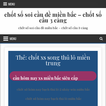
Skip
MENU
to
content
chốt số soi cầu đề miền bắc – chốt số
cầu 3 càng
chốt số soi cầu đề miền bắc – chốt số cầu 3 càng
MENU
Thẻ:
chốt xs song thủ lô miền
trung
cầu hôm nay xs miền bắc siêu cấp
chốt số hôm nay bạch thủ lô 2 nháy win miền bắc
chốt số hôm nay bạch thủ lô miền bắc