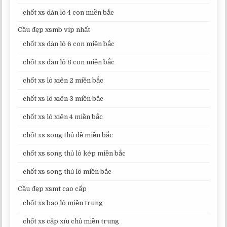
chốt xs dàn lô 4 con miền bắc
Cầu đẹp xsmb vip nhất
chốt xs dàn lô 6 con miền bắc
chốt xs dàn lô 8 con miền bắc
chốt xs lô xiên 2 miền bắc
chốt xs lô xiên 3 miền bắc
chốt xs lô xiên 4 miền bắc
chốt xs song thủ đề miền bắc
chốt xs song thủ lô kép miền bắc
chốt xs song thủ lô miền bắc
Cầu đẹp xsmt cao cấp
chốt xs bao lô miền trung
chốt xs cặp xíu chủ miền trung