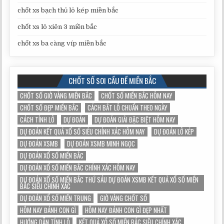
chốt xs bạch thủ lô kép miền bắc
chốt xs lô xiên 3 miền bắc
chốt xs ba càng víp miền bắc
CHỐT SỐ SOI CẦU ĐỀ MIỀN BẮC
CHỐT SỐ GIỜ VÀNG MIỀN BẮC
CHỐT SỐ MIỀN BẮC HÔM NAY
CHỐT SỐ ĐẸP MIỀN BẮC
CÁCH BẮT LÔ CHUẨN THEO NGÀY
CÁCH TÍNH LÔ
DỰ ĐOÁN
DỰ ĐOÁN GIẢI ĐẶC BIỆT HÔM NAY
DỰ ĐOÁN KẾT QUẢ XỔ SỐ SIÊU CHÍNH XÁC HÔM NAY
DỰ ĐOÁN LÔ KÉP
DỰ ĐOÁN XSMB
DỰ ĐOÁN XSMB MINH NGỌC
DỰ ĐOÁN XỔ SỐ MIỀN BẮC
DỰ ĐOÁN XỔ SỐ MIỀN BẮC CHÍNH XÁC HÔM NAY
DỰ ĐOÁN XỔ SỐ MIỀN BẮC THỨ SÁU DỰ ĐOÁN XSMB KẾT QUẢ XỔ SỐ MIỀN
BẮC SIÊU CHÍNH XÁC
DỰ ĐOÁN XỔ SỐ MIỀN TRUNG
GIỜ VÀNG CHỐT SỐ
HÔM NAY ĐÁNH CON GÌ
HÔM NAY ĐÁNH CON GÌ ĐẸP NHẤT
HƯỚNG DẪN TÍNH LÔ
KẾT QUẢ XỔ SỐ MIỀN BẮC SIÊU CHÍNH XÁC