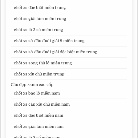
chốt xs đặc biệt miền trung
chốt xs giải tám miền trung
chốt xs lô 3 số miền trung
chốt xs sớ đầu đuôi giải 8 miền trung
chốt xs sớ đầu đuôi giải đặc biệt miền trung
chốt xs song thủ lô miền trung
chốt xs xíu chủ miền trung
Cầu đẹp xsmn cao cấp
chốt xs bao lô miền nam
chốt xs cặp xíu chủ miền nam
chốt xs đặc biệt miền nam
chốt xs giải tám miền nam
chốt xs lô 3 số miền nam