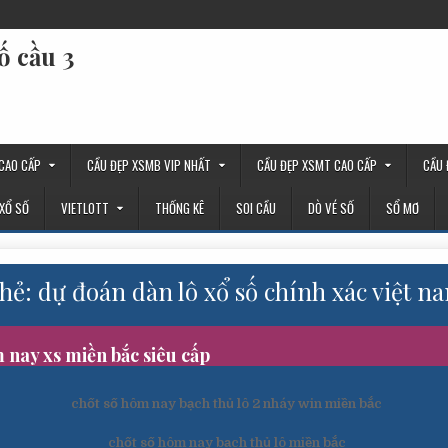
ố cầu 3
CAO CẤP
CẦU ĐẸP XSMB VIP NHẤT
CẦU ĐẸP XSMT CAO CẤP
CẦU 
 XỔ SỐ
VIETLOTT
THỐNG KÊ
SOI CẦU
DÒ VÉ SỐ
SỔ MƠ
hẻ:
dự đoán dàn lô xổ số chính xác việt n
 nay xs miền bắc siêu cấp
chốt số hôm nay bạch thủ lô 2 nháy win miền bắc
chốt số hôm nay bạch thủ lô miền bắc