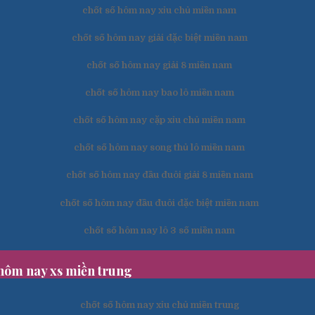
chốt số hôm nay xỉu chủ miền nam
chốt số hôm nay giải đặc biệt miền nam
chốt số hôm nay giải 8 miền nam
chốt số hôm nay bao lô miền nam
chốt số hôm nay cặp xỉu chủ miền nam
chốt số hôm nay song thủ lô miền nam
chốt số hôm nay đầu đuôi giải 8 miền nam
chốt số hôm nay đầu đuôi đặc biệt miền nam
chốt số hôm nay lô 3 số miền nam
 hôm nay xs miền trung
chốt số hôm nay xỉu chủ miền trung