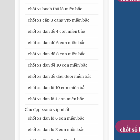
chốt xs bạch thủ lô miền bắc
chốt xs cặp 3 càng víp miền bắc
chốt xs dàn đề 4 con miền bắc
chốt xs dàn đề 6 con miền bắc
chốt xs dàn đề 8 con miền bắc
chốt xs dàn đề 10 con miền bắc
chốt xs dàn đề đầu đuôi miền bắc
chốt xs dàn lô 10 con miền bắc
chốt xs dàn lô 4 con miền bắc
Cầu đẹp xsmb vip nhất
chốt xs dàn lô 6 con miền bắc
chốt số
chốt xs dàn lô 8 con miền bắc