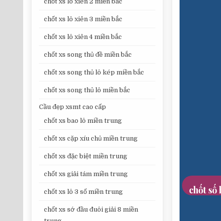
chốt xs lô xiên 2 miền bắc
chốt xs lô xiên 3 miền bắc
chốt xs lô xiên 4 miền bắc
chốt xs song thủ đề miền bắc
chốt xs song thủ lô kép miền bắc
chốt xs song thủ lô miền bắc
Cầu đẹp xsmt cao cấp
chốt xs bao lô miền trung
chốt xs cặp xíu chủ miền trung
chốt xs đặc biệt miền trung
chốt xs giải tám miền trung
chốt số
chốt xs lô 3 số miền trung
chốt xs sớ đầu đuôi giải 8 miền
trung