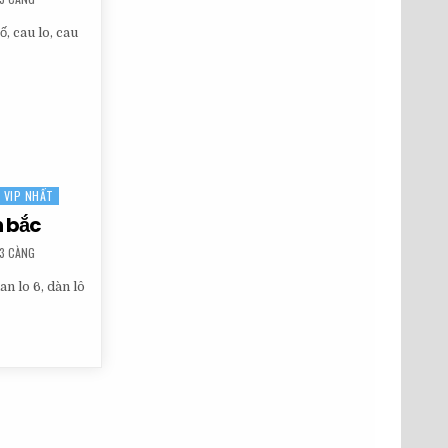
ố, cau lo, cau
 VIP NHẤT
n bắc
 3 CÀNG
an lo 6, dàn lô