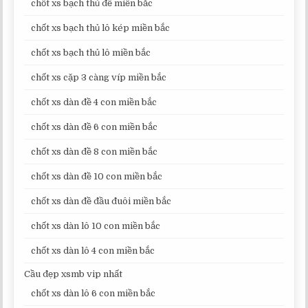
chốt xs bạch thủ đề miền bắc
chốt xs bạch thủ lô kép miền bắc
chốt xs bạch thủ lô miền bắc
chốt xs cặp 3 càng víp miền bắc
chốt xs dàn đề 4 con miền bắc
chốt xs dàn đề 6 con miền bắc
chốt xs dàn đề 8 con miền bắc
chốt xs dàn đề 10 con miền bắc
chốt xs dàn đề đầu đuôi miền bắc
chốt xs dàn lô 10 con miền bắc
chốt xs dàn lô 4 con miền bắc
Cầu đẹp xsmb vip nhất
chốt xs dàn lô 6 con miền bắc