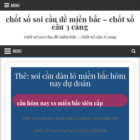
Skip
MENU
to
content
chốt số soi cầu đề miền bắc – chốt số
cầu 3 càng
chốt số soi cầu đề miền bắc – chốt số cầu 3 càng
MENU
Thẻ:
soi cầu dàn lô miền bắc hôm
nay dự đoán
cầu hôm nay xs miền bắc siêu cấp
chốt số hôm nay bạch thủ lô 2 nháy win miền bắc
chốt số hôm nay bạch thủ lô miền bắc