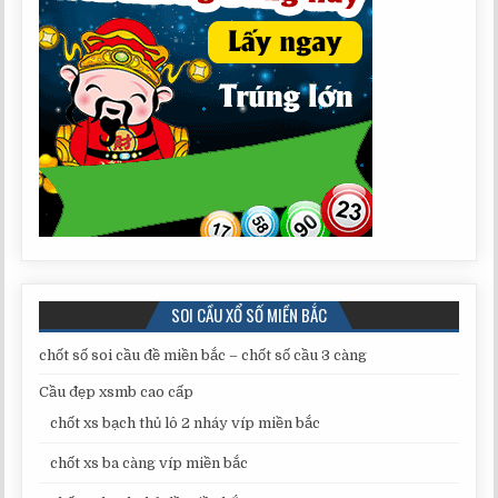
SOI CẦU XỔ SỐ MIỀN BẮC
chốt số soi cầu đề miền bắc – chốt số cầu 3 càng
Cầu đẹp xsmb cao cấp
chốt xs bạch thủ lô 2 nháy víp miền bắc
chốt xs ba càng víp miền bắc