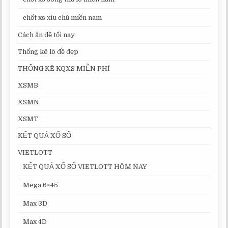
chốt xs xíu chủ miền nam
Cách ăn đề tối nay
Thống kê lô đề đẹp
THỐNG KÊ KQXS MIỄN PHÍ
XSMB
XSMN
XSMT
KẾT QUẢ XỔ SỐ
VIETLOTT
KẾT QUẢ XỔ SỐ VIETLOTT HÔM NAY
Mega 6×45
Max 3D
Max 4D