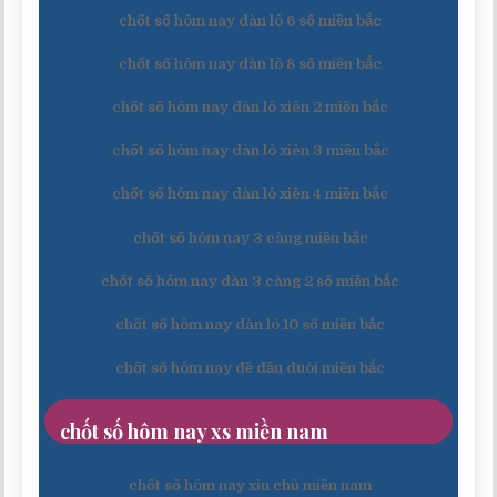
chốt số hôm nay dàn lô 6 số miền bắc
chốt số hôm nay dàn lô 8 số miền bắc
chốt số hôm nay dàn lô xiên 2 miền bắc
chốt số hôm nay dàn lô xiên 3 miền bắc
chốt số hôm nay dàn lô xiên 4 miền bắc
chốt số hôm nay 3 càng miền bắc
chốt số hôm nay dàn 3 càng 2 số miền bắc
chốt số hôm nay dàn lô 10 số miền bắc
chốt số hôm nay đề đầu đuôi miền bắc
chốt số hôm nay xs miền nam
chốt số hôm nay xỉu chủ miền nam