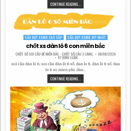
8
CHỐT
CONTINUE READING...
CON
MIỀN
XS
BẮC
DÀN
LÔ
8
CON
CẦU ĐẸP XSMB CAO CẤP
CẦU ĐẸP XSMB VIP NHẤT
Posted
MIỀN
in
chốt xs dàn lô 6 con miền bắc
BẮC
AUTHOR:
PUBLISHED
CHỐT SỐ SOI CẦU ĐỀ MIỀN BẮC - CHỐT SỐ CẦU 3 CÀNG
08/08/2026
Ở
DATE:
97 BÌNH LUẬN
CHỐT
soi cầu dàn lô 6, soi cầu dàn lô 6 số, dan lo 6, dàn lô 6 số, dan
XS
DÀN
lo 6 so mien phi, dàn…
LÔ
6
CHỐT
CONTINUE READING...
CON
MIỀN
XS
BẮC
DÀN
LÔ
6
CON
MIỀN
BẮC