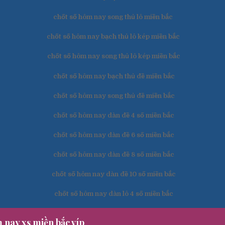
chốt số hôm nay song thủ lô miền bắc
chốt số hôm nay bạch thủ lô kép miền bắc
chốt số hôm nay song thủ lô kép miền bắc
chốt số hôm nay bạch thủ đề miền bắc
chốt số hôm nay song thủ đề miền bắc
chốt số hôm nay dàn đề 4 số miền bắc
chốt số hôm nay dàn đề 6 số miền bắc
chốt số hôm nay dàn đề 8 số miền bắc
chốt số hôm nay dàn đề 10 số miền bắc
chốt số hôm nay dàn lô 4 số miền bắc
 nay xs miền bắc víp