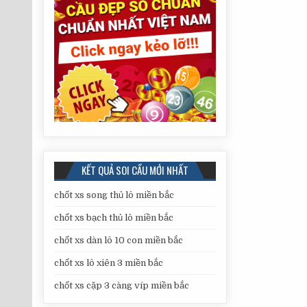
KẾT QUẢ SOI CẦU MỚI NHẤT
chốt xs song thủ lô miền bắc
chốt xs bạch thủ lô miền bắc
chốt xs dàn lô 10 con miền bắc
chốt xs lô xiên 3 miền bắc
chốt xs cặp 3 càng víp miền bắc