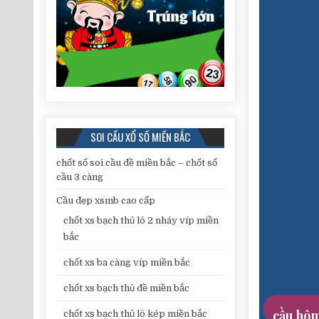
SOI CẦU XỔ SỐ MIỀN BẮC
chốt số soi cầu đề miền bắc – chốt số
cầu 3 càng
Cầu đẹp xsmb cao cấp
chốt xs bạch thủ lô 2 nháy víp miền
bắc
chốt xs ba càng víp miền bắc
chốt xs bạch thủ đề miền bắc
cầu hôm
chốt xs bạch thủ lô kép miền bắc