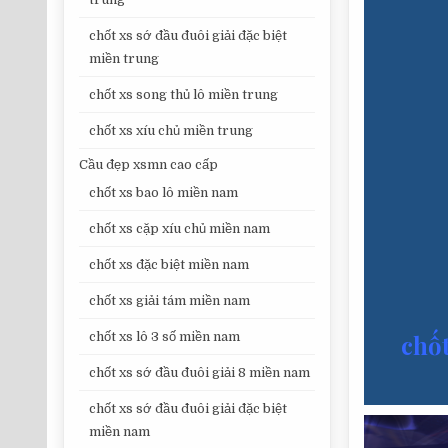
chốt xs sớ đầu đuôi giải đặc biệt
miền trung
chốt xs song thủ lô miền trung
chốt xs xíu chủ miền trung
Cầu đẹp xsmn cao cấp
chốt xs bao lô miền nam
chốt xs cặp xíu chủ miền nam
chốt xs đặc biệt miền nam
chốt xs giải tám miền nam
chốt
chốt xs lô 3 số miền nam
chốt xs sớ đầu đuôi giải 8 miền nam
chốt xs sớ đầu đuôi giải đặc biệt
miền nam