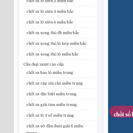
chốt xs lô xiên 2 miền bắc
chốt xs lô xiên 3 miền bắc
chốt xs lô xiên 4 miền bắc
chốt xs song thủ đề miền bắc
chốt xs song thủ lô kép miền bắc
chốt xs song thủ lô miền bắc
Cầu đẹp xsmt cao cấp
chốt xs bao lô miền trung
chốt xs cặp xíu chủ miền trung
chốt xs đặc biệt miền trung
chốt xs giải tám miền trung
chốt số
chốt xs lô 3 số miền trung
chốt xs sớ đầu đuôi giải 8 miền
trung