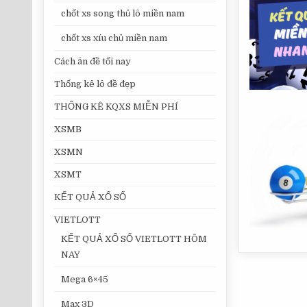
chốt xs song thủ lô miền nam
chốt xs xíu chủ miền nam
Cách ăn đề tối nay
Thống kê lô đề đẹp
THỐNG KÊ KQXS MIỄN PHÍ
XSMB
XSMN
XSMT
KẾT QUẢ XỔ SỐ
VIETLOTT
KẾT QUẢ XỔ SỐ VIETLOTT HÔM
NAY
Mega 6×45
Max 3D