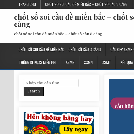
Skip
TRANG CHỦ
CHỐT SỐ SOI CẦU ĐỀ MIỀN BẮC – CHỐT SỐ CẦU 3 CÀNG
to
chốt số soi cầu đề miền bắc – chốt s
content
càng
chốt số soi cầu đề miền bắc – chốt số cầu 3 càng
CHỐT SỐ SOI CẦU ĐỀ MIỀN BẮC – CHỐT SỐ CẦU 3 CÀNG
CẦU ĐẸP XSMB 
THỐNG KÊ KQXS MIỄN PHÍ
XSMB
XSMN
XSMT
KẾT QUẢ
Search
cầu hôm