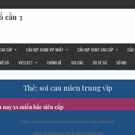
ố cầu 3
CAO CẤP
CẦU ĐẸP XSMB VIP NHẤT
CẦU ĐẸP XSMT CAO CẤP
CẦU 
 XỔ SỐ
VIETLOTT
THỐNG KÊ
SOI CẦU
DÒ VÉ SỐ
SỔ MƠ
Thẻ:
soi cau mien trung vip
 nay xs miền bắc siêu cấp
chốt số hôm nay bạch thủ lô 2 nháy win miền bắc
chốt số hôm nay bạch thủ lô miền bắc