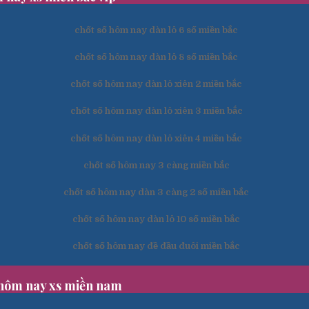
chốt số hôm nay dàn lô 6 số miền bắc
chốt số hôm nay dàn lô 8 số miền bắc
chốt số hôm nay dàn lô xiên 2 miền bắc
chốt số hôm nay dàn lô xiên 3 miền bắc
chốt số hôm nay dàn lô xiên 4 miền bắc
chốt số hôm nay 3 càng miền bắc
chốt số hôm nay dàn 3 càng 2 số miền bắc
chốt số hôm nay dàn lô 10 số miền bắc
chốt số hôm nay đề đầu đuôi miền bắc
 hôm nay xs miền nam