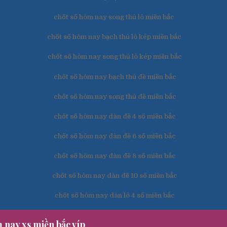
chốt số hôm nay song thủ lô miền bắc
chốt số hôm nay bạch thủ lô kép miền bắc
chốt số hôm nay song thủ lô kép miền bắc
chốt số hôm nay bạch thủ đề miền bắc
chốt số hôm nay song thủ đề miền bắc
chốt số hôm nay dàn đề 4 số miền bắc
chốt số hôm nay dàn đề 6 số miền bắc
chốt số hôm nay dàn đề 8 số miền bắc
chốt số hôm nay dàn đề 10 số miền bắc
chốt số hôm nay dàn lô 4 số miền bắc
 nay xs miền bắc víp