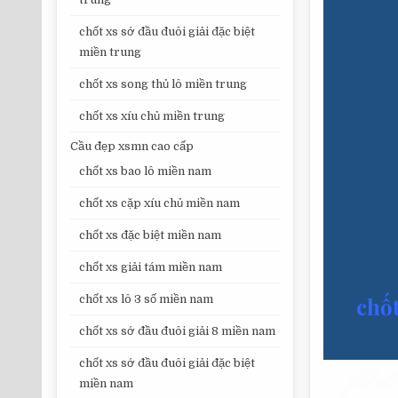
chốt xs sớ đầu đuôi giải đặc biệt
miền trung
chốt xs song thủ lô miền trung
chốt xs xíu chủ miền trung
Cầu đẹp xsmn cao cấp
chốt xs bao lô miền nam
chốt xs cặp xíu chủ miền nam
chốt xs đặc biệt miền nam
chốt xs giải tám miền nam
chốt
chốt xs lô 3 số miền nam
chốt xs sớ đầu đuôi giải 8 miền nam
chốt xs sớ đầu đuôi giải đặc biệt
miền nam