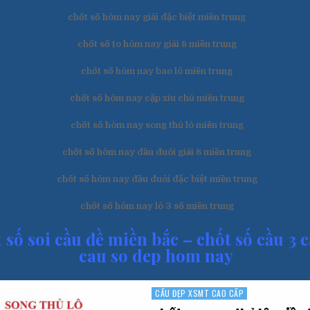
chốt số hôm nay giải đặc biệt miền trung
chốt số to hôm nay giải 8 miền trung
chốt số hôm nay bao lô miền trung
chốt số hôm nay cặp xỉu chủ miền trung
chốt số hôm nay song thủ lô miền trung
chốt số hôm nay đầu đuôi giải 8 miền trung
chốt số hôm nay đầu đuôi đặc biệt miền trung
chốt số hôm nay lô 3 số miền trung
 số soi cầu đề miền bắc – chốt số cầu 3 
cau so dep hom nay
CẦU ĐẸP XSMT CAO CẤP
Posted
in