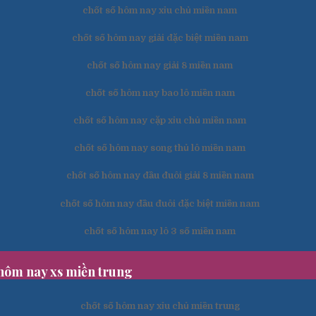
chốt số hôm nay xỉu chủ miền nam
chốt số hôm nay giải đặc biệt miền nam
chốt số hôm nay giải 8 miền nam
chốt số hôm nay bao lô miền nam
chốt số hôm nay cặp xỉu chủ miền nam
chốt số hôm nay song thủ lô miền nam
chốt số hôm nay đầu đuôi giải 8 miền nam
chốt số hôm nay đầu đuôi đặc biệt miền nam
chốt số hôm nay lô 3 số miền nam
 hôm nay xs miền trung
chốt số hôm nay xỉu chủ miền trung