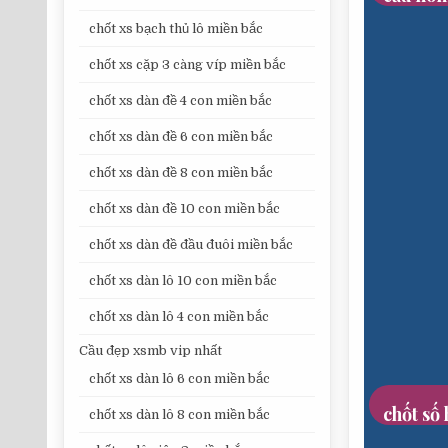
chốt xs bạch thủ lô miền bắc
chốt xs cặp 3 càng víp miền bắc
chốt xs dàn đề 4 con miền bắc
chốt xs dàn đề 6 con miền bắc
chốt xs dàn đề 8 con miền bắc
chốt xs dàn đề 10 con miền bắc
chốt xs dàn đề đầu đuôi miền bắc
chốt xs dàn lô 10 con miền bắc
chốt xs dàn lô 4 con miền bắc
Cầu đẹp xsmb vip nhất
chốt xs dàn lô 6 con miền bắc
chốt số
chốt xs dàn lô 8 con miền bắc