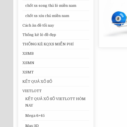
chốt xs song thủ lô miền nam
chốt xs xíu chủ miền nam
Cách ăn đề tối nay
Thống kê lô đề đẹp
THỐNG KÊ KQXS MIỄN PHÍ
XSMB
XSMN
XSMT
KẾT QUẢ XỔ SỐ
VIETLOTT
KẾT QUẢ XỔ SỐ VIETLOTT HÔM
NAY
Mega 6×45
Max 3D