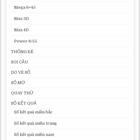
Mega 6×45
Max 3D
Max 4D
Power 6/55
THỐNG KÊ
SOI CẦU
DÒ VÉ SỐ
SỔ MƠ
QUAY THỬ
SỐ KẾT QUẢ
Số kết quả miền bắc
Số kết quả miền trung
Số kết quả miền nam