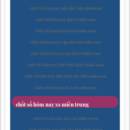
chốt số hôm nay giải đặc biệt miền nam
chốt số hôm nay giải 8 miền nam
chốt số hôm nay bao lô miền nam
chốt số hôm nay cặp xỉu chủ miền nam
chốt số hôm nay song thủ lô miền nam
chốt số hôm nay đầu đuôi giải 8 miền nam
chốt số hôm nay đầu đuôi đặc biệt miền nam
chốt số hôm nay lô 3 số miền nam
chốt số hôm nay xs miền trung
chốt số hôm nay xỉu chủ miền trung
chốt số hôm nay giải đặc biệt miền trung