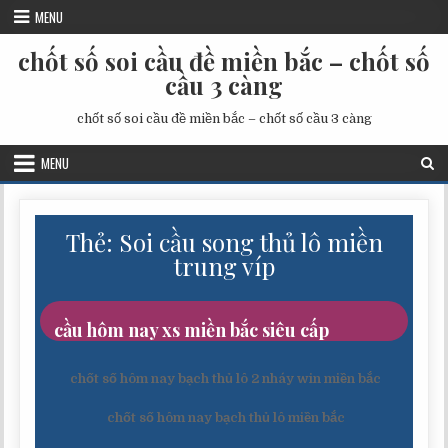
Skip
MENU
to
content
chốt số soi cầu đề miền bắc – chốt số
cầu 3 càng
chốt số soi cầu đề miền bắc – chốt số cầu 3 càng
MENU
Thẻ:
Soi cầu song thủ lô miền
trung víp
cầu hôm nay xs miền bắc siêu cấp
chốt số hôm nay bạch thủ lô 2 nháy win miền bắc
chốt số hôm nay bạch thủ lô miền bắc