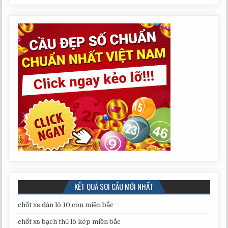
KẾT QUẢ SOI CẦU MỚI NHẤT
chốt xs dàn lô 10 con miền bắc
chốt xs bạch thủ lô kép miền bắc