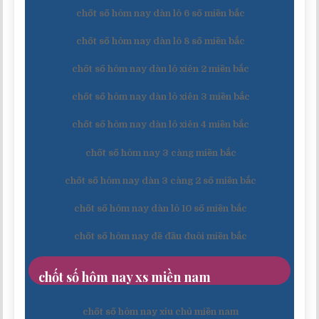
chốt số hôm nay dàn lô 6 số miền bắc
chốt số hôm nay dàn lô 8 số miền bắc
chốt số hôm nay dàn lô xiên 2 miền bắc
chốt số hôm nay dàn lô xiên 3 miền bắc
chốt số hôm nay dàn lô xiên 4 miền bắc
chốt số hôm nay 3 càng miền bắc
chốt số hôm nay dàn 3 càng 2 số miền bắc
chốt số hôm nay dàn lô 10 số miền bắc
chốt số hôm nay đề đầu đuôi miền bắc
chốt số hôm nay xs miền nam
chốt số hôm nay xỉu chủ miền nam