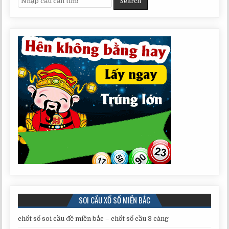
Search
TRUNG
SOI CẦU XỔ SỐ MIỀN BẮC
chốt số soi cầu đề miền bắc – chốt số cầu 3 càng