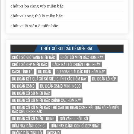
chốt xs ba càng víp miền bắc
chốt xs song thủ lô miền bắc
chốt xs lô xiên 2 miền bắc
CHỐT SỐ SOI CẦU ĐỀ MIỀN BẮC
CHỐT SỐ GIỜ VÀNG MIỀN BẮC
CHỐT SỐ MIỀN BẮC HÔM NAY
CHỐT SỐ ĐẸP MIỀN BẮC
CÁCH BẮT LÔ CHUẨN THEO NGÀY
CÁCH TÍNH LÔ
DỰ ĐOÁN
DỰ ĐOÁN GIẢI ĐẶC BIỆT HÔM NAY
DỰ ĐOÁN KẾT QUẢ XỔ SỐ SIÊU CHÍNH XÁC HÔM NAY
DỰ ĐOÁN LÔ KÉP
DỰ ĐOÁN XSMB
DỰ ĐOÁN XSMB MINH NGỌC
DỰ ĐOÁN XỔ SỐ MIỀN BẮC
DỰ ĐOÁN XỔ SỐ MIỀN BẮC CHÍNH XÁC HÔM NAY
DỰ ĐOÁN XỔ SỐ MIỀN BẮC THỨ SÁU DỰ ĐOÁN XSMB KẾT QUẢ XỔ SỐ MIỀN
BẮC SIÊU CHÍNH XÁC
DỰ ĐOÁN XỔ SỐ MIỀN TRUNG
GIỜ VÀNG CHỐT SỐ
HÔM NAY ĐÁNH CON GÌ
HÔM NAY ĐÁNH CON GÌ ĐẸP NHẤT
HƯỚNG DẪN TÍNH LÔ
KQXSMB