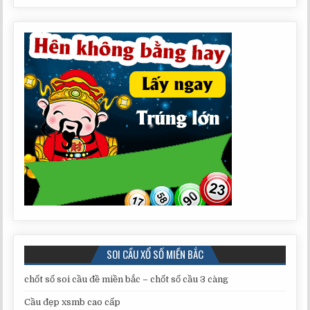
SOI CẦU XỔ SỐ MIỀN BẮC
chốt số soi cầu đề miền bắc – chốt số cầu 3 càng
Cầu đẹp xsmb cao cấp