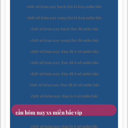
chốt số hôm nay bạch thủ lô kép miền bắc
chốt số hôm nay song thủ lô kép miền bắc
chốt số hôm nay bạch thủ đề miền bắc
chốt số hôm nay song thủ đề miền bắc
chốt số hôm nay dàn đề 4 số miền bắc
chốt số hôm nay dàn đề 6 số miền bắc
chốt số hôm nay dàn đề 8 số miền bắc
chốt số hôm nay dàn đề 10 số miền bắc
chốt số hôm nay dàn lô 4 số miền bắc
cầu hôm nay xs miền bắc víp
chốt số hôm nay dàn lô 6 số miền bắc