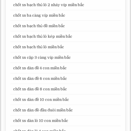
chốt xs bạch thủ lô 2 nháy víp miền bắc
chốt xs ba càng víp miền bắc
chốt xs bạch thủ đề miền bắc
chốt xs bạch thủ lô kép miền bắc
chốt xs bạch thủ lô miền bắc
chốt xs cặp 3 càng víp miền bắc
chốt xs dàn đề 4 con miền bắc
chốt xs dàn đề 6 con miền bắc
chốt xs dàn đề 8 con miền bắc
chốt xs dàn đề 10 con miền bắc
chốt xs dàn đề đầu đuôi miền bắc
chốt xs dàn lô 10 con miền bắc