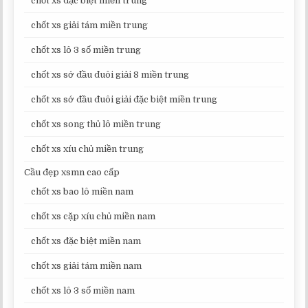
chốt xs đặc biệt miền trung
chốt xs giải tám miền trung
chốt xs lô 3 số miền trung
chốt xs sớ đầu đuôi giải 8 miền trung
chốt xs sớ đầu đuôi giải đặc biệt miền trung
chốt xs song thủ lô miền trung
chốt xs xíu chủ miền trung
Cầu đẹp xsmn cao cấp
chốt xs bao lô miền nam
chốt xs cặp xíu chủ miền nam
chốt xs đặc biệt miền nam
chốt xs giải tám miền nam
chốt xs lô 3 số miền nam