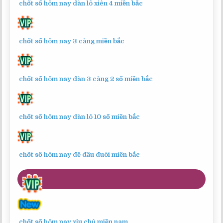
chốt số hôm nay dàn lô xiên 4 miền bắc
chốt số hôm nay 3 càng miền bắc
chốt số hôm nay dàn 3 càng 2 số miền bắc
chốt số hôm nay dàn lô 10 số miền bắc
chốt số hôm nay đề đầu đuôi miền bắc
chốt số hôm nay xs miền nam
chốt số hôm nay xỉu chủ miền nam