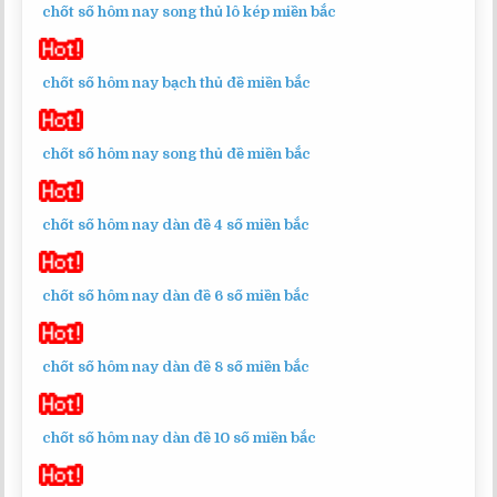
chốt số hôm nay song thủ lô kép miền bắc
chốt số hôm nay bạch thủ đề miền bắc
chốt số hôm nay song thủ đề miền bắc
chốt số hôm nay dàn đề 4 số miền bắc
chốt số hôm nay dàn đề 6 số miền bắc
chốt số hôm nay dàn đề 8 số miền bắc
chốt số hôm nay dàn đề 10 số miền bắc