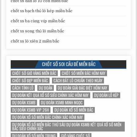
chốt xs dàn lô 10 con miền bắc
chốt xs bạch thủ lô kép miền bắc
chốt xs ba càng víp miền bắc
chốt xs song thủ lô miền bắc
chốt xs lô xiên 2 miền bắc
CHỐT SỐ SOI CẦU ĐỀ MIỀN BẮC
CHỐT SỐ GIỜ VÀNG MIỀN BẮC
CHỐT SỐ MIỀN BẮC HÔM NAY
CHỐT SỐ ĐẸP MIỀN BẮC
CÁCH BẮT LÔ CHUẨN THEO NGÀY
CÁCH TÍNH LÔ
DỰ ĐOÁN
DỰ ĐOÁN GIẢI ĐẶC BIỆT HÔM NAY
DỰ ĐOÁN KẾT QUẢ XỔ SỐ SIÊU CHÍNH XÁC HÔM NAY
DỰ ĐOÁN LÔ KÉP
DỰ ĐOÁN XSMB
DỰ ĐOÁN XSMB MINH NGỌC
DỰ ĐOÁN XSMB VIP 26H
DỰ ĐOÁN XỔ SỐ MIỀN BẮC
DỰ ĐOÁN XỔ SỐ MIỀN BẮC CHÍNH XÁC HÔM NAY
DỰ ĐOÁN XỔ SỐ MIỀN BẮC THỨ SÁU DỰ ĐOÁN XSMB KẾT QUẢ XỔ SỐ MIỀN
BẮC SIÊU CHÍNH XÁC
DỰ ĐOÁN XỔ SỐ MIỀN TRUNG
GIỜ VÀNG CHỐT SỐ