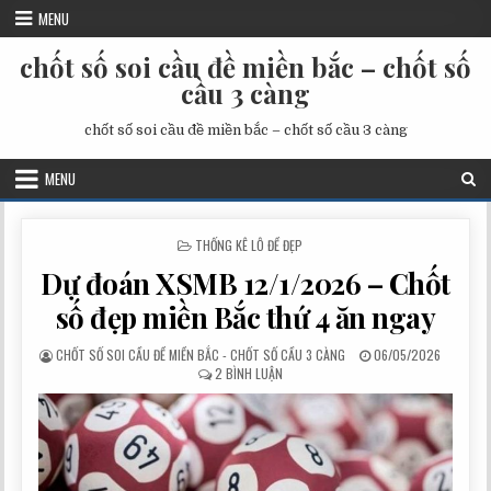
Skip
MENU
to
content
chốt số soi cầu đề miền bắc – chốt số
cầu 3 càng
chốt số soi cầu đề miền bắc – chốt số cầu 3 càng
MENU
POSTED
THỐNG KÊ LÔ ĐỀ ĐẸP
IN
Dự đoán XSMB 12/1/2026 – Chốt
số đẹp miền Bắc thứ 4 ăn ngay
AUTHOR:
PUBLISHED
CHỐT SỐ SOI CẦU ĐỀ MIỀN BẮC - CHỐT SỐ CẦU 3 CÀNG
06/05/2026
Ở
DATE:
2 BÌNH LUẬN
DỰ
ĐOÁN
XSMB
12/1/2026
–
CHỐT