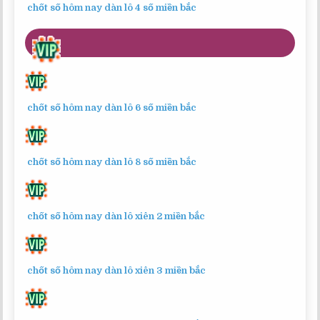
chốt số hôm nay dàn lô 4 số miền bắc
cầu hôm nay xs miền bắc víp
chốt số hôm nay dàn lô 6 số miền bắc
chốt số hôm nay dàn lô 8 số miền bắc
chốt số hôm nay dàn lô xiên 2 miền bắc
chốt số hôm nay dàn lô xiên 3 miền bắc