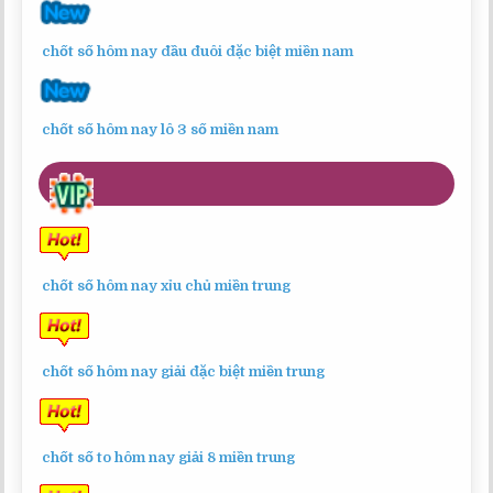
chốt số hôm nay đầu đuôi đặc biệt miền nam
chốt số hôm nay lô 3 số miền nam
chốt số hôm nay xs miền trung
chốt số hôm nay xỉu chủ miền trung
chốt số hôm nay giải đặc biệt miền trung
chốt số to hôm nay giải 8 miền trung