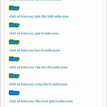
chốt số hôm nay giải đặc biệt miền nam
chốt số hôm nay giải 8 miền nam
chốt số hôm nay bao lô miền nam
chốt số hôm nay cặp xỉu chủ miền nam
chốt số hôm nay song thủ lô miền nam
chốt số hôm nay đầu đuôi giải 8 miền nam