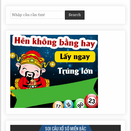
Search
SOI CẦU XỔ SỐ MIỀN BẮC