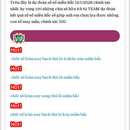
Trên đây là dự đoán xổ số miền Bắc 12/1/2026 chính xác
nhất, hy vọng với những chia sẻ hữu ích từ TEAM dự đoán
kết quả xổ số miền Bắc sẽ giúp anh em chọn lựa được những
con số may mắn, chính xác 100.
cầu hôm nay xs miền bắc siêu cấp
chốt số hôm nay bạch thủ lô 2 nháy win miền bắc
chốt số hôm nay bạch thủ lô miền bắc
chốt số hôm nay song thủ lô miền bắc
chốt số hôm nay bạch thủ lô kép miền bắc