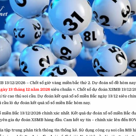
 13/12/2026 – Chốt số giờ vàng miền bắc thứ 2. Dự đoán số đề hôm nay
ngày 13 tháng 12 năm 2026
siêu chuẩn ⭐. Chốt số dự đoán XSMB 13/12/
 từ cao thủ soi cầu. Dự đoán kết quả xổ số miền Bắc ngày 13/12 siêu chí
 cầu lô dự đoán kết quả xổ số miền Bắc hôm nay.
ố miền Bắc 13/12/2026 chính xác nhất. Kết quả dự đoán xổ số miền Bắc 
yên gia dự đoán XSMB hàng đầu. Cam kết uy tín – chính xác lên đến 80%
a tập trung phân tích thông tin thống kê. Sử dụng công cụ soi cầu MB h