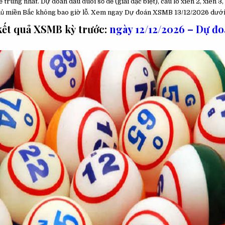
 trúng nhất. Dự đoán đầu đuôi số đề (giải đặc biệt), cầu lô xiên 2, xiên 3, 
chủ miền Bắc không bao giờ lỗ. Xem ngay Dự đoán XSMB 13/12/2026 dưới
kết quả XSMB kỳ trước:
ngày 12/12/2026 – Dự đ