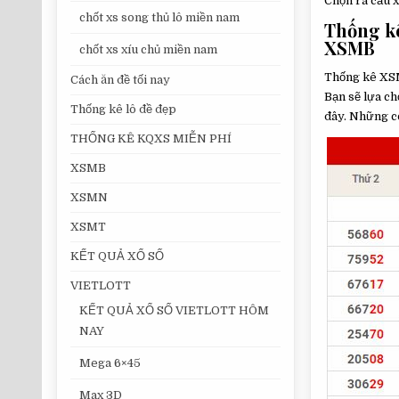
Chọn ra cầu x
chốt xs song thủ lô miền nam
Thống kê
XSMB
chốt xs xíu chủ miền nam
Thống kê XSM
Cách ăn đề tối nay
Bạn sẽ lựa ch
Thống kê lô đề đẹp
đây. Những c
THỐNG KÊ KQXS MIỄN PHÍ
XSMB
XSMN
XSMT
KẾT QUẢ XỔ SỐ
VIETLOTT
KẾT QUẢ XỔ SỐ VIETLOTT HÔM
NAY
Mega 6×45
Max 3D