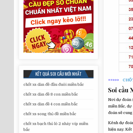
KẾT QUẢ SOI CẦU MỚI NHẤT
==>>>
CHỐT
chốt xs dàn đề đầu đuôi miền bắc
Soi cầu 
chốt xs dàn đề 8 con miền bắc
Nơi dự đoán 
chốt xs dàn đề 4 con miền bắc
miền Bắc, dự
đoán sẽ cung
chốt xs song thủ đề miền bắc
Kênh dự đoán
chốt xs bạch thủ lô 2 nháy víp miền
hiện nay. Kết
bắc