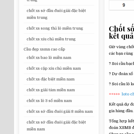
chốt xs sớ đầu đuôi giải đặc biệt
miền trung
Chốt số
chốt xs song thủ lô miền trung
kết qu
chốt xs xíu chủ miền trung
Giờ vàng chốt
Cầu đẹp xsmn cao cấp
các bạn cùng
chốt xs bao lô miền nam
? Soi cầu bạch
chốt xs cặp xíu chủ miền nam
? Dự đoán xổ 
chốt xs đặc biệt miền nam
? Soi cầu lô 
chốt xs giải tám miền nam
==>>>
loto c
chốt xs lô 3 số miền nam
Kết quả dự đ
gia hàng đầu.
chốt xs sớ đầu đuôi giải 8 miền nam
Tổng hợp kết
chốt xs sớ đầu đuôi giải đặc biệt
đoán XSMB đư
miền nam