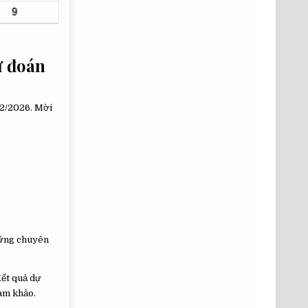
ự đoán
/12/2026. Mời
hững chuyên
Kết quả dự
am khảo.