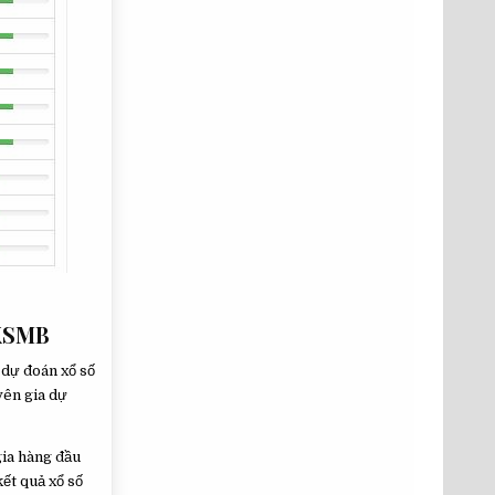
 XSMB
 dự đoán xổ số
yên gia dự
gia hàng đầu
ết quả xổ số