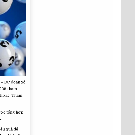
–
CHỐT
SỐ
ĐẸP
MIỀN
BẮC
THỨ
2
ĂN
NGAY
 – Dự đoán xổ
2026 tham
nh xác. Tham
được tổng hợp
.
iệu quả để