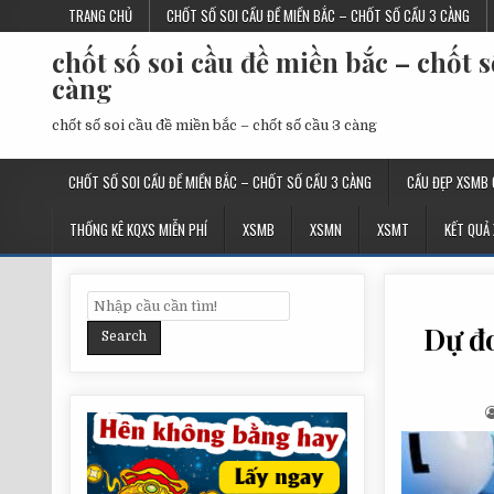
Skip
TRANG CHỦ
CHỐT SỐ SOI CẦU ĐỀ MIỀN BẮC – CHỐT SỐ CẦU 3 CÀNG
to
chốt số soi cầu đề miền bắc – chốt s
content
càng
chốt số soi cầu đề miền bắc – chốt số cầu 3 càng
CHỐT SỐ SOI CẦU ĐỀ MIỀN BẮC – CHỐT SỐ CẦU 3 CÀNG
CẦU ĐẸP XSMB 
THỐNG KÊ KQXS MIỄN PHÍ
XSMB
XSMN
XSMT
KẾT QUẢ
Dự đo
Search