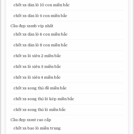
chốt xs dàn lô 10 con miền bắc
chốt xs dàn lô 4 con miền bắc
Cầu đẹp xsmb vip nhất
chốt xs dàn lô 6 con miền bắc
chốt xs dàn lô 8 con miền bắc
chốt xs lô xiên 2 miền bắc
chốt xs lô xiên 3 miền bắc
chốt xs lô xiên 4 miền bắc
chốt xs song thủ đề miền bắc
chốt xs song thủ lô kép miền bắc
chốt xs song thủ lô miền bắc
Cầu đẹp xsmt cao cấp
chốt xs bao lô miền trung