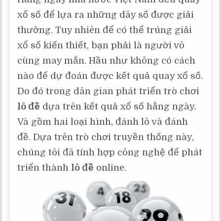
xổ số để lựa ra những dãy số được giải
thưởng. Tuy nhiên để có thể trúng giải
xổ số kiến thiết, bạn phải là người vô
cùng may mắn. Hầu như không có cách
nào để dự đoán được kết quả quay xổ số.
Do đó trong dân gian phát triển trò chơi
lô đề
dựa trên kết quả xổ số hằng ngày.
Và gồm hai loại hình, đánh lô và đánh
đề. Dựa trên trò chơi truyền thống này,
chúng tôi đã tính hợp công nghệ để phát
triển thành
lô đề
online.