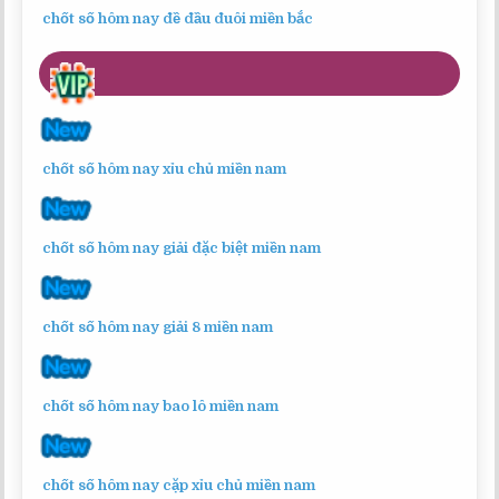
chốt số hôm nay đề đầu đuôi miền bắc
chốt số hôm nay xs miền nam
chốt số hôm nay xỉu chủ miền nam
chốt số hôm nay giải đặc biệt miền nam
chốt số hôm nay giải 8 miền nam
chốt số hôm nay bao lô miền nam
chốt số hôm nay cặp xỉu chủ miền nam