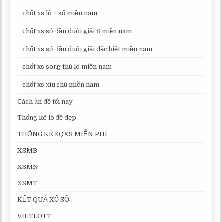
chốt xs lô 3 số miền nam
chốt xs sớ đầu đuôi giải 8 miền nam
chốt xs sớ đầu đuôi giải đặc biệt miền nam
chốt xs song thủ lô miền nam
chốt xs xíu chủ miền nam
Cách ăn đề tối nay
Thống kê lô đề đẹp
THỐNG KÊ KQXS MIỄN PHÍ
XSMB
XSMN
XSMT
KẾT QUẢ XỔ SỐ
VIETLOTT