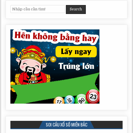
Search
SOI CẦU XỔ SỐ MIỀN BẮC