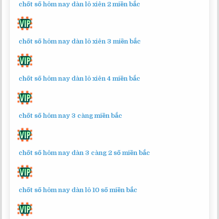
chốt số hôm nay dàn lô xiên 2 miền bắc
chốt số hôm nay dàn lô xiên 3 miền bắc
chốt số hôm nay dàn lô xiên 4 miền bắc
chốt số hôm nay 3 càng miền bắc
chốt số hôm nay dàn 3 càng 2 số miền bắc
chốt số hôm nay dàn lô 10 số miền bắc