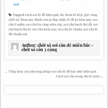
quả
Tagged
cách soi lô đề hiệu quả
,
dự đoán lô kép
,
giờ vàng
chốt số
,
hôm nay đánh con gì đẹp nhất
,
lô đề gì hôm nay
,
soi
cầu 3 miền
,
soi cầu ba càng siêu víp
,
soi cầu bạch thủ đề
,
soi
cầu bạch thủ lô
,
soi cầu hôm nay
,
soi cầu lô chuẩn
,
soi cầu lô
đề chuẩn xác
Author:
chốt số soi cầu đề miền bắc -
chốt số cầu 3 càng
Điều
← Tổng hợp các phương pháp soi cầu lô đề bạc nhớ hiệu quả
hướng
Cách soi cầu song thủ lô nuôi →
bài
viết