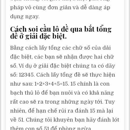
pháp vô cùng đơn giản và dễ dàng áp
dụng ngay.
Cách soi cầu
lô đề
qua bắt tổng
đề ở giải đặc biệt.
Bằng cách lấy tổng các chữ số của dải
đặc biệt, các bạn sẽ nhận được hai chữ
số. Ví dụ ở giải đặc biệt chúng ta có dãy
số: 12345. Cách lấy tổng đề sẽ thực hiện
như sau: 1+2+3+4+5=15. 15 chính là con
bạch thủ lô để bạn nuôi và có khả năng
rất cao sẽ ra trong những ngày tới. Tuy
nhiên, để hạn chế rủi ra đánh 15 mà lại
về 51. Chúng tôi khuyên bạn hãy đánh lót
thêm con số 51 để phòng ngừa.