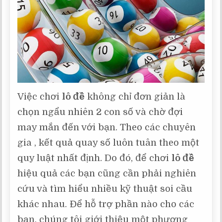
Việc chơi
lô đề
không chỉ đơn giản là
chọn ngẩu nhiên 2 con số và chờ đợi
may mắn đến với bạn. Theo các chuyên
gia , kết quả quay số luôn tuân theo một
quy luật nhất định. Do đó, để chơi
lô đề
hiệu quả các bạn cũng cần phải nghiên
cứu và tìm hiểu nhiều kỹ thuật soi cầu
khác nhau. Để hỗ trợ phần nào cho các
bạn, chúng tôi giới thiệu một phương