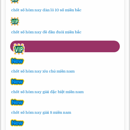
chốt số hôm nay dàn lô 10 số miền bắc
chốt số hôm nay đề đầu đuôi miền bắc
chốt số hôm nay xs miền nam
chốt số hôm nay xỉu chủ miền nam
chốt số hôm nay giải đặc biệt miền nam
chốt số hôm nay giải 8 miền nam