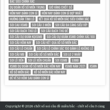
BẮC SIÊU CHÍNH XÁC
DỰ ĐOÁN XỔ SỐ MIỀN TRUNG
GIỜ VÀNG CHỐT SỐ
HÔM NAY ĐÁNH CON GÌ
HÔM NAY ĐÁNH CON GÌ ĐẸP NHẤT
HƯỚNG DẪN TÍNH LÔ
KẾT QUẢ XỔ SỐ MIỀN BẮC SIÊU CHÍNH XÁC
SOI CAU XSMB
SOI CẦU 3 MIỀN
SOI CẦU BA CÀNG SIÊU VÍP
SOI CẦU BẠCH THỦ LÔ
SOI CẦU BẠCH THỦ ĐỀ
SOI CẦU DỰ ĐOÁN KQXSMB
SOI CẦU DỰ ĐOÁN XSMB CHÍNH XÁC 100
SOI CẦU HÔM NAY
SOI CẦU KẾT QUẢ XỔ SỐ MIỀN BẮC
SOI CẦU LÔ CHUẨN
SOI CẦU LÔ CHÍNH XÁC 100 ĐÁNH LÔ KHÔNG LỖ
SOI CẦU MB
SOI CẦU XỔ SỐ MIỀN BẮC
SOI LO 2 NHÁY
SOI LÔ XIÊN
SOI LÔ XIÊN CHUẨN
SOI XSMB
SXMB
XSMB DỰ ĐOÁN XỔ SỐ MIỀN BẮC HÔM NAY
XSMB NĂM 2021
XSMN
XỔ SỐ MIỀN BẮC
XỔ SỐ MIỀN BẮC HÔM NAY
ĐỀ VỀ 50 HÔM SAU ĐÁNH CON GÌ
Copyright © 2026 chốt số soi cầu đề miền bắc - chốt số cầu 3 càng