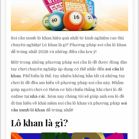
PHÁP
SOI
CẦU
LÔ
ĐỀ
HIỆU
QUẢ
View
Soi cầu xsmb lô khan hiệu quả nhất từ kinh nghiệm cao thủ
Larger
chuyên nghiệp! Lô khan là gì? Phương pháp soi cầu lô khan
Image
dễ trúng nhất 2026 và những điều cần lưu ý!
Một trong những phương pháp soi cầu lô đề được đông đảo
tay chơi chuyên nghiệp áp dụng có thể nhắc đến
soi cầu lô
khan
. Phổ biến là thế, tuy nhiên không hẳn tất cả những tay
chơi lô đề đều am hiểu về phương pháp soi cầu này. Nhằm
giúp người chơi có thêm cơ hội chiến thắng khi chơi lô đề
online
tại
nhà cái
, hôm nay chúng tôi
sẽ giúp anh em lô đề
đi tìm hiểu về khái niệm soi cầu lô khan và phương pháp
soi
cầu xsmb lô khan
dễ trúng nhất!
Lô khan là gì?