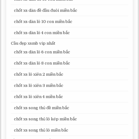
chốt xs dàn đề đầu đuôi miền bắc
chốt xs dàn lô 10 con miền bắc
chốt xs dàn lô 4 con miền bắc
Cầu đẹp xsmb vip nhất
chốt xs dàn lô 6 con miền bắc
chốt xs dàn lô 8 con miền bắc
chốt xs lô xiên 2 miền bắc
chốt xs lô xiên 3 miền bắc
chốt xs lô xiên 4 miền bắc
chốt xs song thủ đề miền bắc
chốt xs song thủ lô kép miền bắc
chốt xs song thủ lô miền bắc