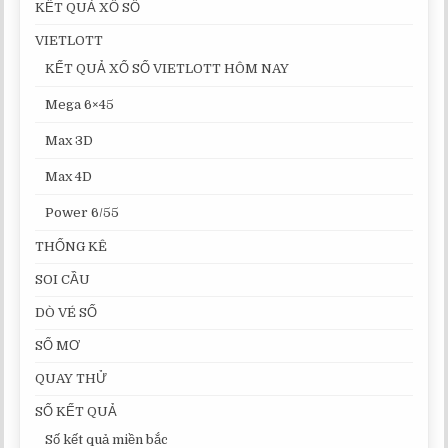
KẾT QUẢ XỔ SỐ
VIETLOTT
KẾT QUẢ XỔ SỐ VIETLOTT HÔM NAY
Mega 6×45
Max 3D
Max 4D
Power 6/55
THỐNG KÊ
SOI CẦU
DÒ VÉ SỐ
SỔ MƠ
QUAY THỬ
SỐ KẾT QUẢ
Số kết quả miền bắc