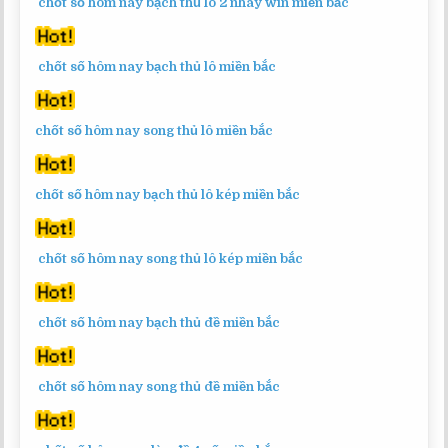
chốt số hôm nay bạch thủ lô 2 nháy win miền bắc
chốt số hôm nay bạch thủ lô miền bắc
chốt số hôm nay song thủ lô miền bắc
chốt số hôm nay bạch thủ lô kép miền bắc
chốt số hôm nay song thủ lô kép miền bắc
chốt số hôm nay bạch thủ đề miền bắc
chốt số hôm nay song thủ đề miền bắc